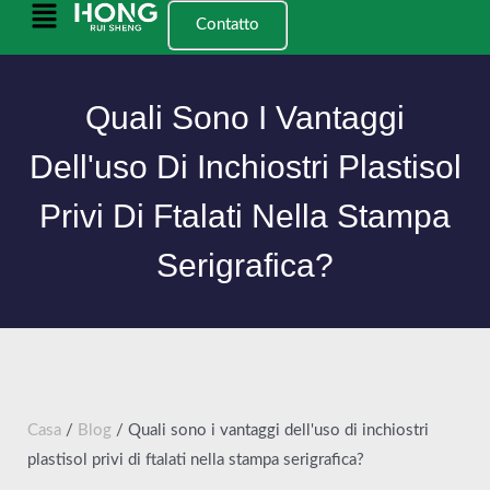
Vai
Menu
Contatto
al
principale
contenuto
Quali Sono I Vantaggi
Dell'uso Di Inchiostri Plastisol
Privi Di Ftalati Nella Stampa
Serigrafica?
Casa
/
Blog
/ Quali sono i vantaggi dell'uso di inchiostri
plastisol privi di ftalati nella stampa serigrafica?