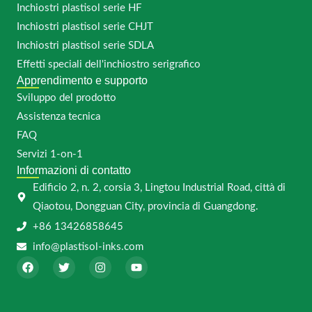
Inchiostri plastisol serie HF
Inchiostri plastisol serie CHJT
Inchiostri plastisol serie SDLA
Effetti speciali dell'inchiostro serigrafico
Apprendimento e supporto
Sviluppo del prodotto
Assistenza tecnica
FAQ
Servizi 1-on-1
Informazioni di contatto
Edificio 2, n. 2, corsia 3, Lingtou Industrial Road, città di
Qiaotou, Dongguan City, provincia di Guangdong.
+86 13426858645
info@plastisol-inks.com
F
T
I
Y
a
w
n
o
c
i
s
u
e
t
t
t
b
t
a
u