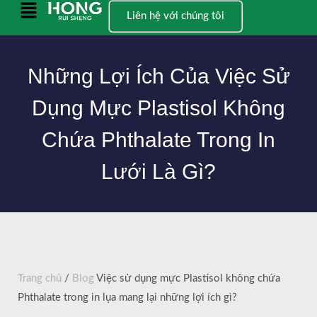
Bỏ
Menu
Liên hệ với chúng tôi
qua
chính
nội
dung
Những Lợi Ích Của Việc Sử
Dụng Mực Plastisol Không
Chứa Phthalate Trong In
Lưới Là Gì?
Trang chủ
/
Blog
Việc sử dụng mực Plastisol không chứa
Phthalate trong in lụa mang lại những lợi ích gì?