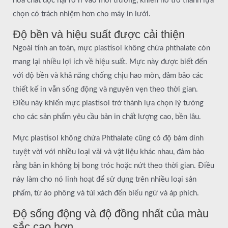
hóa chất độc hại rò rỉ vào môi trường, khiến nó trở thành lựa
chọn có trách nhiệm hơn cho máy in lưới.
Độ bền và hiệu suất được cải thiện
Ngoài tính an toàn, mực plastisol không chứa phthalate còn
mang lại nhiều lợi ích về hiệu suất. Mực này được biết đến
với độ bền và khả năng chống chịu hao mòn, đảm bảo các
thiết kế in vẫn sống động và nguyên vẹn theo thời gian.
Điều này khiến mực plastisol trở thành lựa chọn lý tưởng
cho các sản phẩm yêu cầu bản in chất lượng cao, bền lâu.
Mực plastisol không chứa Phthalate cũng có độ bám dính
tuyệt vời với nhiều loại vải và vật liệu khác nhau, đảm bảo
rằng bản in không bị bong tróc hoặc nứt theo thời gian. Điều
này làm cho nó linh hoạt để sử dụng trên nhiều loại sản
phẩm, từ áo phông và túi xách đến biểu ngữ và áp phích.
Độ sống động và độ đồng nhất của màu
sắc cao hơn