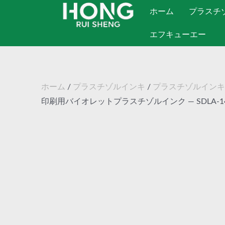
コ
ホーム
プラスチ
ン
エフキューエー
テ
ン
ツ
へ
ホーム
/
プラスチゾルインキ
/
プラスチゾルインキ-
ス
印刷用バイオレットプラスチゾルインク — SDLA-14
キ
ッ
プ