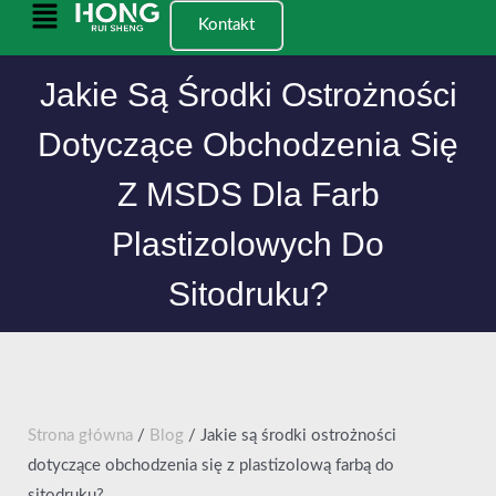
Przejdź
Menu
Kontakt
do
główne
treści
Jakie Są Środki Ostrożności
Dotyczące Obchodzenia Się
Z MSDS Dla Farb
Plastizolowych Do
Sitodruku?
Strona główna
/
Blog
/ Jakie są środki ostrożności
dotyczące obchodzenia się z plastizolową farbą do
sitodruku?