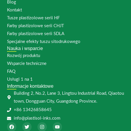
Blog
Kontakt
Tusze plastizolowe serii HF
Farby plastizolowe serii CHJT
Farby plastizolowe serii SDLA
Specjalne efekty tuszu sitodrukowego
Nauka i wsparcie
Rozwój produktu
Wsparcie techniczne
FAQ
Usługi 1 na 1
Informacje kontaktowe
Building 2, No.2, Lane 3, Lingtou Industrial Road, Qiaotou
town, Dongguan City, Guangdong Province.
+86 13426858645
info@plastisol-inks.com
F
T
I
Y
a
w
n
o