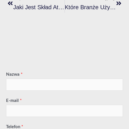
Jaki Jest Skład Atramentu Odblaskowego Plastisol?
Które Branże Używają Głównie Specjalistycznych Farb Plastizolowych?
Nazwa
*
E-mail
*
Telefon
*