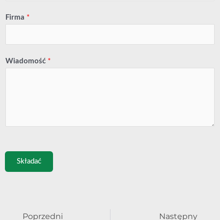
Firma
*
Wiadomość
*
Składać
Prev
Nast
Poprzedni
Następny