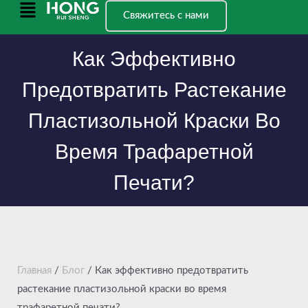
Перейти
Главное
Свяжитесь с нами
к
меню
содержанию
Как Эффективно
Предотвратить Растекание
Пластизольной Краски Во
Время Трафаретной
Печати?
Главная
/
Блог
/ Как эффективно предотвратить
растекание пластизольной краски во время
трафаретной печати?