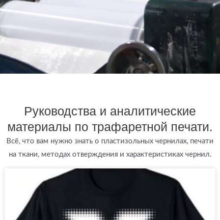
Анна
Рассмотрев множество поставщиков,
мы остановили свой выбор на
Руководства и аналитические
компании HONG RUI SHEN. Их
пластизолевые краски обладают
материалы по трафаретной печати.
превосходными эксплуатационными
характеристиками по разумной цене,
Всё, что вам нужно знать о пластизольных чернилах, печати
действительно обеспечивая отличное
на ткани, методах отверждения и характеристиках чернил.
соотношение цены и качества.