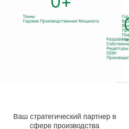
0
+
Тонны
Го
Годовая Производственная Мощность
В Ц
Вни
Про
Пла
Разработа
Чер
Собственн
Рецептуры
OEM-
Производи
Ваш стратегический партнер в
сфере производства