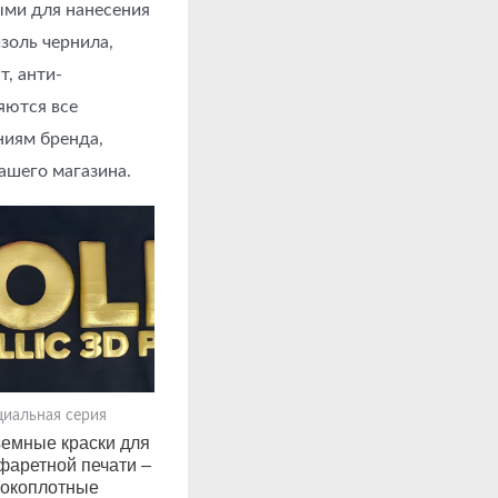
ыми для нанесения
золь чернила,
т, анти-
яются все
ниям бренда,
вашего магазина.
циальная серия
емные краски для
фаретной печати –
окоплотные