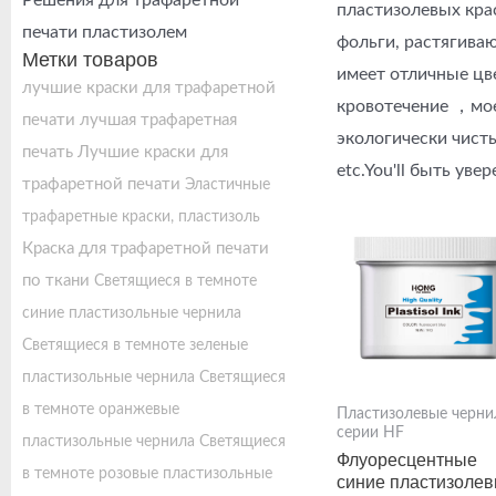
Решения для трафаретной
пластизолевых кра
печати пластизолем
фольги, растягива
Метки товаров
имеет отличные цве
лучшие краски для трафаретной
кровотечение ，моет
печати
лучшая трафаретная
экологически чист
печать
Лучшие краски для
etc.You'll быть ув
трафаретной печати
Эластичные
трафаретные краски, пластизоль
Краска для трафаретной печати
по ткани
Светящиеся в темноте
синие пластизольные чернила
Светящиеся в темноте зеленые
пластизольные чернила
Светящиеся
в темноте оранжевые
Пластизолевые черни
серии HF
пластизольные чернила
Светящиеся
Флуоресцентные
в темноте розовые пластизольные
синие пластизоле