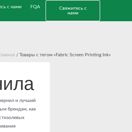
сь с нами
FQA
Свяжитесь с
нами
Главная
/ Товары с тегом «Fabric Screen Printing Ink»
нила
чернил и лучший
ным брендам, как
астизолевых
шивания