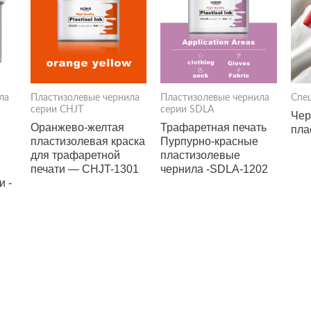
ла
Пластизолевые чернила
Пластизолевые чернила
Спе
серии CHJT
серии SDLA
Чер
Оранжево-желтая
Трафаретная печать
пла
пластизолевая краска
Пурпурно-красные
для трафаретной
пластизолевые
печати — CHJT-1301
чернила -SDLA-1202
и -