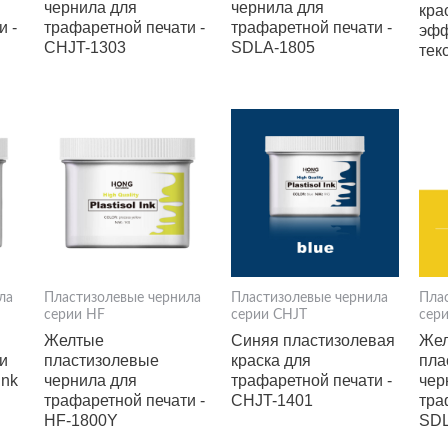
чернила для
чернила для
кра
и -
трафаретной печати -
трафаретной печати -
эфф
CHJT-1303
SDLA-1805
тек
ла
Пластизолевые чернила
Пластизолевые чернила
Пла
серии HF
серии CHJT
сер
Желтые
Синяя пластизолевая
Же
и
пластизолевые
краска для
пла
Ink
чернила для
трафаретной печати -
чер
трафаретной печати -
CHJT-1401
тра
HF-1800Y
SDL