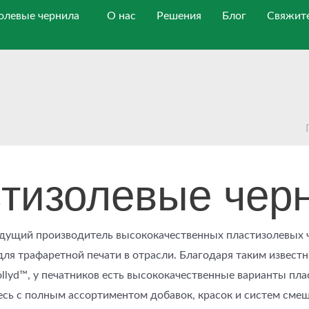
олевые чернила
О нас
Решения
Блог
Свяжите
тизолевые чер
ведущий производитель высококачественных пластизолевых 
для трафаретной печати в отрасли. Благодаря таким извест
ollyd™, у печатников есть высококачественные варианты пл
есь с полным ассортиментом добавок, красок и систем сме