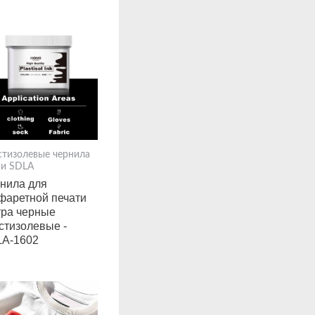
стизолевые чернила
ии SDLA
нила для
фаретной печати
тра черные
стизолевые -
A-1602