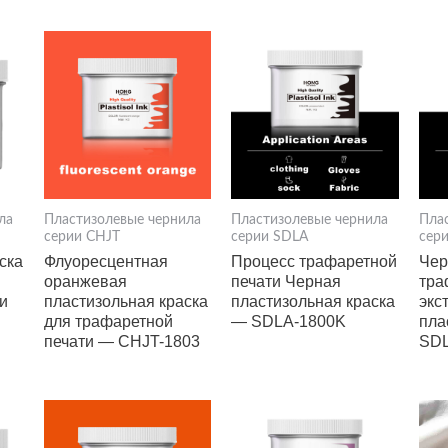
ла
Пластизолевые чернила
Пластизолевые чернила
Пла
серии CHJT
серии SDLA
сер
ска
Флуоресцентная
Процесс трафаретной
Чер
оранжевая
печати Черная
тра
и
пластизольная краска
пластизольная краска
экс
для трафаретной
— SDLA-1800K
пла
печати — CHJT-1803
SDL