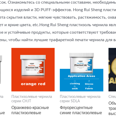
сок. Ознакомьтесь со специальными составами, необходим
ющихся изделий и 3D PUFF-эффектов. Hong Rui Sheng пласти
та скрытия власти, мягкие чувствовать, растяжимость, охва
 и яркие цвета, etc.Hong Rui Sheng пластизоль чернила явл
ые и устойчивые продукты, которые соответствуют требова
ерены, чтобы найти лучшие трафаретной печати чернила для 
ла
Пластизолевые чернила
Пластизолевые чернила
Спе
серии CHJT
серии SDLA
Объ
Оранжево-красные
Флуоресцентные
тра
вые
пластизолевые
синие пластизолевые
выс