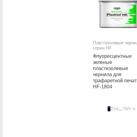
Пластизолевые черни
серии HF
Флуоресцентные
зеленые
пластизолевые
чернила для
трафаретной печат
HF-1804
1
2
3
4
...
7
8
9
→