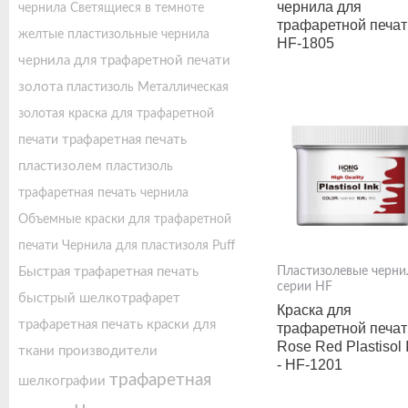
чернила для
чернила
Светящиеся в темноте
трафаретной печат
желтые пластизольные чернила
HF-1805
чернила для трафаретной печати
золота
пластизоль
Металлическая
золотая краска для трафаретной
трафаретная печать
печати
пластизолем
пластизоль
трафаретная печать чернила
Объемные краски для трафаретной
печати
Чернила для пластизоля Puff
Быстрая трафаретная печать
Пластизолевые черни
серии HF
быстрый шелкотрафарет
Краска для
трафаретная печать краски для
трафаретной печат
Rose Red Plastisol 
ткани
производители
- HF-1201
трафаретная
шелкографии