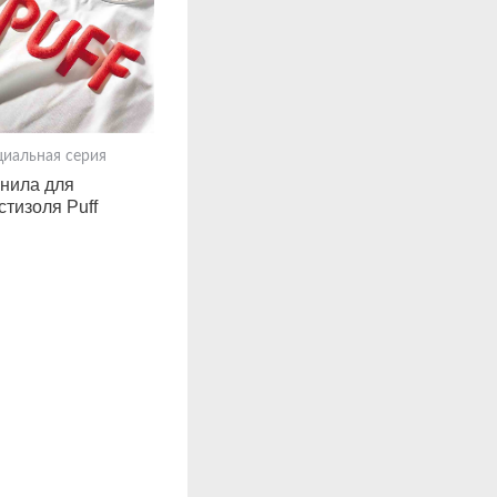
циальная серия
нила для
стизоля Puff