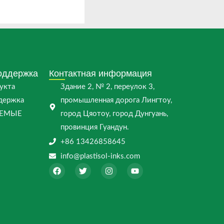
оддержка
Контактная информация
укта
Здание 2, № 2, переулок 3,
ддержка
промышленная дорога Лингтоу,
АЕМЫЕ
город Цяотоу, город Дунгуань,
провинция Гуандун.
+86 13426858645
info@plastisol-inks.com
F
T
I
Y
a
w
n
o
c
i
s
u
e
t
t
t
b
t
a
u
o
e
g
b
o
r
r
e
k
a