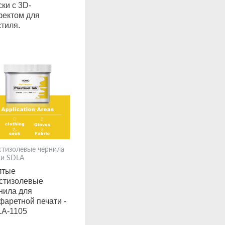
ски с 3D-
ектом для
стиля.
стизолевые чернила
ии SDLA
лтые
стизолевые
нила для
фаретной печати -
A-1105