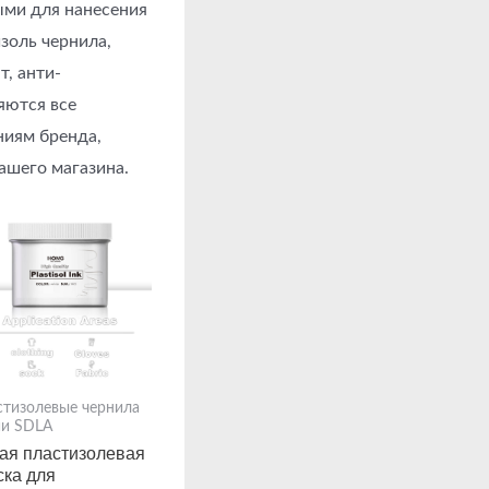
ыми для нанесения
золь чернила,
т, анти-
яются все
ниям бренда,
вашего магазина.
стизолевые чернила
ии SDLA
ая пластизолевая
ска для