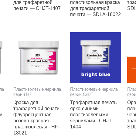
для трафаретной
пластизольная краска
тра
печати — CHJT-1407
для трафаретной
SDL
печати — SDLA-18022
ла
Пластизолевые чернила
Пластизолевые чернила
Пла
серии HF
серии CHJT
сер
Краска для
Трафаретная печать
Ора
трафаретной печати
ярко-синими
пла
и
флуоресцентная
пластизолевыми
чер
розово-красная
чернилами - CHJT-
тра
пластизолевая - HF-
1404
SDL
18021