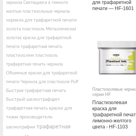
для трафаретной
чернила
Светящиеся в темноте
печати — HF-1601
желтые пластизольные чернила
чернила для трафаретной печати
золота
пластизоль
Металлическая
золотая краска для трафаретной
трафаретная печать
печати
пластизолем
пластизоль
трафаретная печать чернила
Объемные краски для трафаретной
печати
Чернила для пластизоля Puff
Пластизолевые черни
Быстрая трафаретная печать
серии HF
быстрый шелкотрафарет
Пластизолевая
краска для
трафаретная печать краски для
трафаретной печат
ткани
производители
лимонно-желтого
трафаретная
цвета - HF-1103
шелкографии