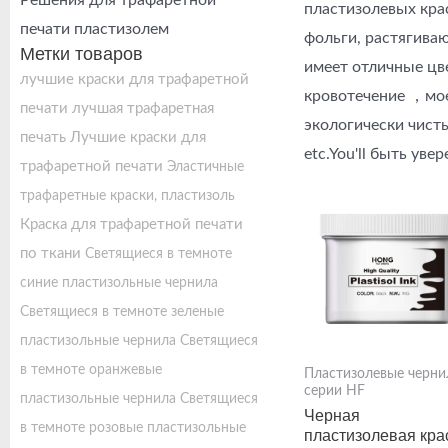
Решения для трафаретной
пластизолевых кра
печати пластизолем
фольги, растягива
Метки товаров
имеет отличные цве
лучшие краски для трафаретной
кровотечение ，моет
печати
лучшая трафаретная
экологически чист
печать
Лучшие краски для
etc.You'll быть ув
трафаретной печати
Эластичные
трафаретные краски, пластизоль
Краска для трафаретной печати
по ткани
Светящиеся в темноте
синие пластизольные чернила
Светящиеся в темноте зеленые
пластизольные чернила
Светящиеся
в темноте оранжевые
Пластизолевые черни
серии HF
пластизольные чернила
Светящиеся
Черная
в темноте розовые пластизольные
пластизолевая кра