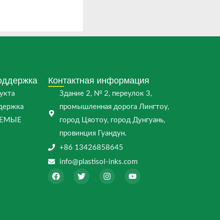
оддержка
Контактная информация
укта
Здание 2, № 2, переулок 3,
ддержка
промышленная дорога Лингтоу,
АЕМЫЕ
город Цяотоу, город Дунгуань,
провинция Гуандун.
+86 13426858645
info@plastisol-inks.com
F
T
I
Y
a
w
n
o
c
i
s
u
e
t
t
t
b
t
a
u
o
e
g
b
o
r
r
e