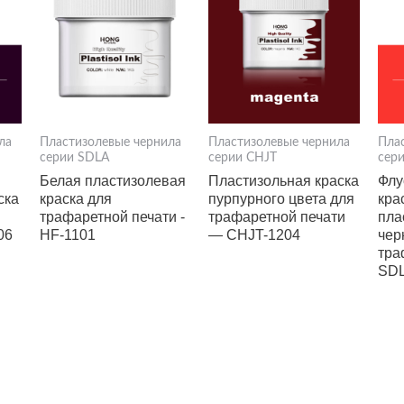
ла
Пластизолевые чернила
Пластизолевые чернила
Пла
серии SDLA
серии CHJT
сер
Белая пластизолевая
Пластизольная краска
Флу
ска
краска для
пурпурного цвета для
кра
трафаретной печати -
трафаретной печати
пла
06
HF-1101
— CHJT-1204
чер
тра
SDL