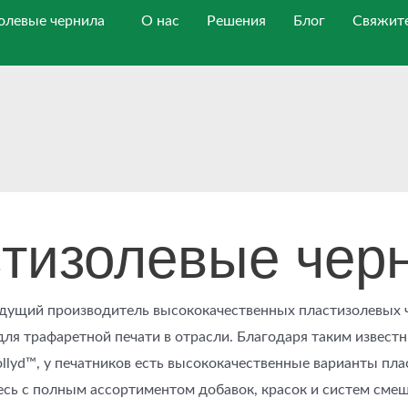
олевые чернила
О нас
Решения
Блог
Свяжите
тизолевые чер
ведущий производитель высококачественных пластизолевых 
для трафаретной печати в отрасли. Благодаря таким извест
ollyd™, у печатников есть высококачественные варианты пл
есь с полным ассортиментом добавок, красок и систем сме