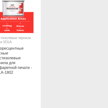
стизолевые чернила
ии SDLA
оресцентные
сные
стизолевые
нила для
фаретной печати -
A-1802