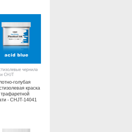
стизолевые чернила
ии CHJT
лотно-голубая
стизолевая краска
 трафаретной
ати - CHJT-14041