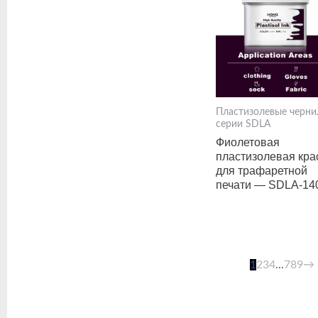
Пластизолевые черни
серии SDLA
Фиолетовая
пластизолевая кра
для трафаретной
печати — SDLA-14
1
2
3
4
...
7
8
9
→