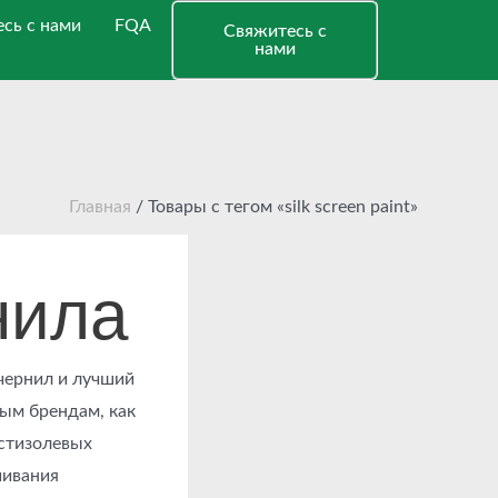
сь с нами
FQA
Свяжитесь с
нами
Главная
/ Товары с тегом «silk screen paint»
нила
чернил и лучший
ным брендам, как
астизолевых
шивания