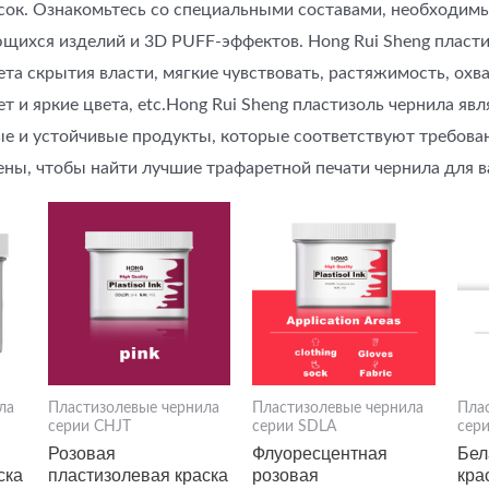
сок. Ознакомьтесь со специальными составами, необходим
ющихся изделий и 3D PUFF-эффектов. Hong Rui Sheng пласти
та скрытия власти, мягкие чувствовать, растяжимость, охва
 и яркие цвета, etc.Hong Rui Sheng пластизоль чернила явл
ые и устойчивые продукты, которые соответствуют требова
ерены, чтобы найти лучшие трафаретной печати чернила для 
ла
Пластизолевые чернила
Пластизолевые чернила
Пла
серии CHJT
серии SDLA
сер
Розовая
Флуоресцентная
Бел
ска
пластизолевая краска
розовая
кра