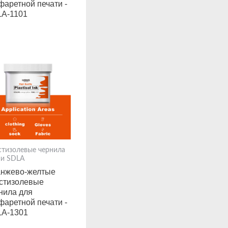
фаретной печати -
A-1101
стизолевые чернила
ии SDLA
нжево-желтые
стизолевые
нила для
фаретной печати -
A-1301