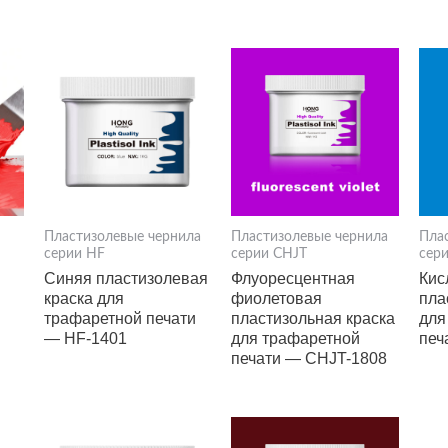
Пластизолевые чернила
Пластизолевые чернила
Пла
серии HF
серии CHJT
сер
Синяя пластизолевая
Флуоресцентная
Кис
краска для
фиолетовая
пла
трафаретной печати
пластизольная краска
для
— HF-1401
для трафаретной
печ
печати — CHJT-1808