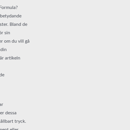
 Formula?
n betydande
ster. Bland de
ör sin
r om du vill gå
 din
är artikeln
ade
ar
er dessa
ållbart tryck.
ent eller