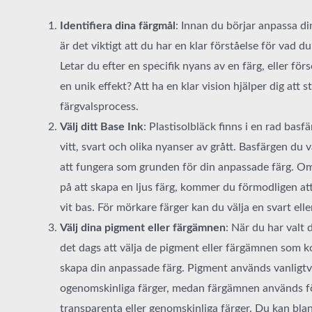
Identifiera dina färgmål
: Innan du börjar anpassa di
är det viktigt att du har en klar förståelse för vad du
Letar du efter en specifik nyans av en färg, eller fö
en unik effekt? Att ha en klar vision hjälper dig att s
färgvalsprocess.
Välj ditt Base Ink
: Plastisolbläck finns i en rad basfä
vitt, svart och olika nyanser av grått. Basfärgen du
att fungera som grunden för din anpassade färg. O
på att skapa en ljus färg, kommer du förmodligen at
vit bas. För mörkare färger kan du välja en svart elle
Välj dina pigment eller färgämnen
: När du har valt 
det dags att välja de pigment eller färgämnen som 
skapa din anpassade färg. Pigment används vanligtv
ogenomskinliga färger, medan färgämnen används f
transparenta eller genomskinliga färger. Du kan bla