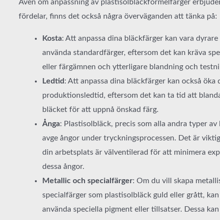
Även om anpassning av plastisolbläckformelfärger erbjud
fördelar, finns det också några överväganden att tänka på:
Kosta
: Att anpassa dina bläckfärger kan vara dyrare 
använda standardfärger, eftersom det kan kräva spe
eller färgämnen och ytterligare blandning och testni
Ledtid
: Att anpassa dina bläckfärger kan också öka 
produktionsledtid, eftersom det kan ta tid att bland
bläcket för att uppnå önskad färg.
Ånga
: Plastisolbläck, precis som alla andra typer av
avge ångor under tryckningsprocessen. Det är viktigt a
din arbetsplats är välventilerad för att minimera ex
dessa ångor.
Metallic och specialfärger
: Om du vill skapa metalli
specialfärger som plastisolbläck guld eller grått, ka
använda speciella pigment eller tillsatser. Dessa kan