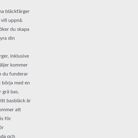
na bläckfärger
 vill uppnå.
rsöker du skapa
tyra din
rger, inklusive
 väljer kommer
m du funderar
t börja med en
r grå bas.
ditt basbläck är
kommer att
is för
ör
nda och