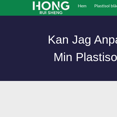
Hoppa
Hem
Plastisol blä
till
innehållet
Kan Jag Anpa
Min Plastis