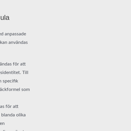
ula
med anpassade
e kan användas
ändas för att
dentitet. Till
 specifik
bläckformel som
s för att
 blanda olika
 en