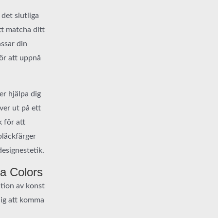
det slutliga
tt matcha ditt
assar din
ör att uppnå
r hjälpa dig
ver ut på ett
 för att
bläckfärger
esignestetik.
a Colors
tion av konst
dig att komma