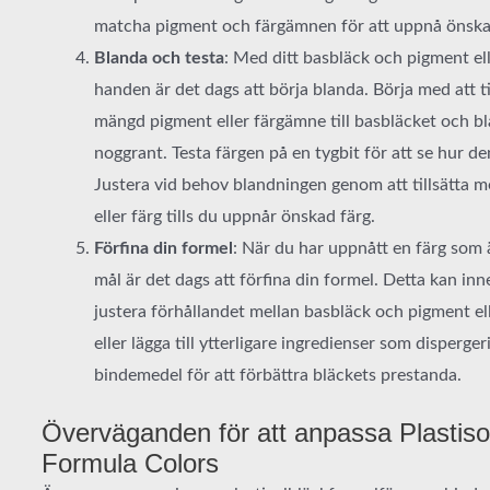
matcha pigment och färgämnen för att uppnå önskad
Blanda och testa
: Med ditt basbläck och pigment el
handen är det dags att börja blanda. Börja med att til
mängd pigment eller färgämne till basbläcket och b
noggrant. Testa färgen på en tygbit för att se hur den
Justera vid behov blandningen genom att tillsätta 
eller färg tills du uppnår önskad färg.
Förfina din formel
: När du har uppnått en färg som ä
mål är det dags att förfina din formel. Detta kan inn
justera förhållandet mellan basbläck och pigment el
eller lägga till ytterligare ingredienser som disperge
bindemedel för att förbättra bläckets prestanda.
Överväganden för att anpassa Plastiso
Formula Colors