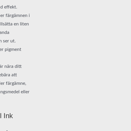
 effekt.
ler färgämnen i
lsätta en liten
landa
 ser ut.
mer pigment
r nära ditt
ebära att
ler färgämne,
ringsmedel eller
l Ink