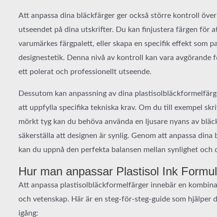
Att anpassa dina bläckfärger ger också större kontroll över 
utseendet på dina utskrifter. Du kan finjustera färgen för a
varumärkes färgpalett, eller skapa en specifik effekt som p
designestetik. Denna nivå av kontroll kan vara avgörande f
ett polerat och professionellt utseende.
Dessutom kan anpassning av dina plastisolbläckformelfärge
att uppfylla specifika tekniska krav. Om du till exempel skri
mörkt tyg kan du behöva använda en ljusare nyans av bläck
säkerställa att designen är synlig. Genom att anpassa dina 
kan du uppnå den perfekta balansen mellan synlighet och d
Hur man anpassar Plastisol Ink Formul
Att anpassa plastisolbläckformelfärger innebär en kombina
och vetenskap. Här är en steg-för-steg-guide som hjälper 
igång: