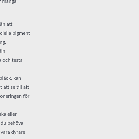
er många
än att
ciella pigment
ng.
din
a och testa
 bläck, kan
tt se till att
poneringen för
ska eller
n du behöva
 vara dyrare