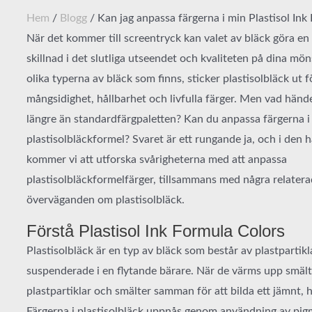
Hem
/
Blogg
/ Kan jag anpassa färgerna i min Plastisol Ink
När det kommer till screentryck kan valet av bläck göra e
skillnad i det slutliga utseendet och kvaliteten på dina mön
olika typerna av bläck som finns, sticker plastisolbläck ut f
mångsidighet, hållbarhet och livfulla färger. Men vad hände
längre än standardfärgpaletten? Kan du anpassa färgerna i
plastisolbläckformel? Svaret är ett rungande ja, och i den h
kommer vi att utforska svårigheterna med att anpassa
plastisolbläckformelfärger, tillsammans med några relater
överväganden om plastisolbläck.
Förstå Plastisol Ink Formula Colors
Plastisolbläck är en typ av bläck som består av plastpartikl
suspenderade i en flytande bärare. När de värms upp smält
plastpartiklar och smälter samman för att bilda ett jämnt, h
Färgerna i plastisolbläck uppnås genom användning av pigm