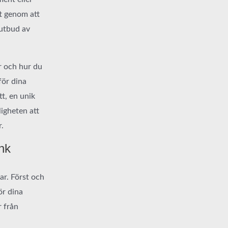
t genom att
 utbud av
er och hur du
för dina
tt, en unik
ligheten att
.
nk
ar. Först och
ör dina
r från