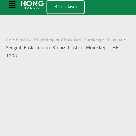
İçeriğe
Ana
Bize Ulaşın
geç
Menü
Ev
/
Plastisol Mürekkepler
/
Plastisol Mürekkep-HF Serisi
/
Serigrafi Baskı Turuncu Kırmızı Plastisol Mürekkep — HF-
1303