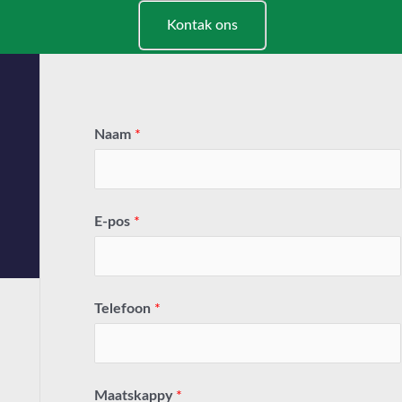
Kontak ons
Naam
*
E-pos
*
Telefoon
*
Maatskappy
*