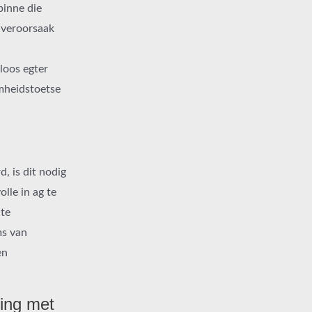
binne die
 veroorsaak
loos egter
mheidstoetse
, is dit nodig
lle in ag te
 te
ms van
en
ing met