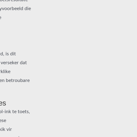
yvoorbeeld die
e
, is dit
verseker dat
klike
 en betroubare
es
-ink te toets,
ese
ik vir