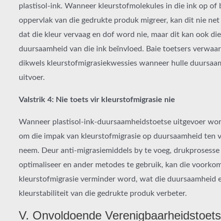
plastisol-ink. Wanneer kleurstofmolekules in die ink op of 
oppervlak van die gedrukte produk migreer, kan dit nie net
dat die kleur vervaag en dof word nie, maar dit kan ook die
duursaamheid van die ink beïnvloed. Baie toetsers verwaar
dikwels kleurstofmigrasiekwessies wanneer hulle duursaa
uitvoer.
Valstrik 4: Nie toets vir kleurstofmigrasie nie
Wanneer plastisol-ink-duursaamheidstoetse uitgevoer word
om die impak van kleurstofmigrasie op duursaamheid ten vo
neem. Deur anti-migrasiemiddels by te voeg, drukprosesse
optimaliseer en ander metodes te gebruik, kan die voorko
kleurstofmigrasie verminder word, wat die duursaamheid 
kleurstabiliteit van die gedrukte produk verbeter.
V. Onvoldoende Verenigbaarheidstoets