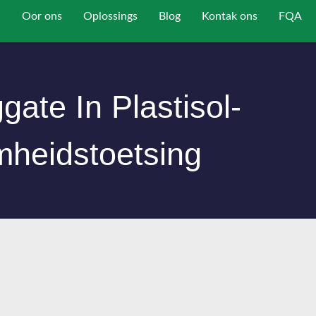
Oor ons
Oplossings
Blog
Kontak ons
FQA
ate In Plastisol-
heidstoetsing