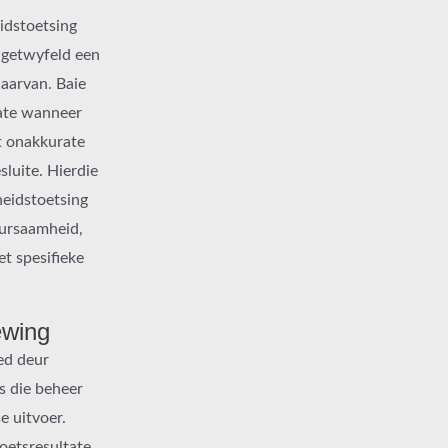
idstoetsing
ongetwyfeld een
daarvan. Baie
gate wanneer
ot onakkurate
luite. Hierdie
heidstoetsing
uursaamheid,
t spesifieke
ewing
ed deur
s die beheer
 uitvoer.
toetsresultate