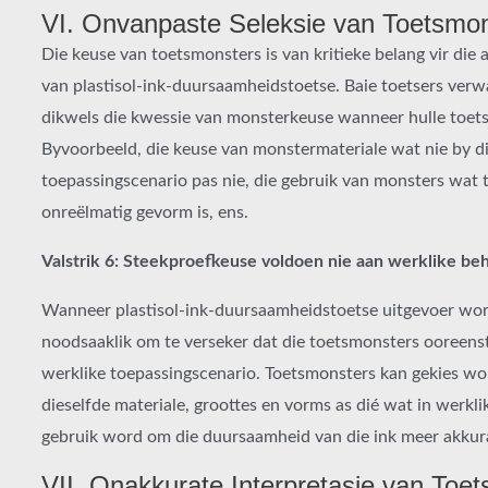
VI. Onvanpaste Seleksie van Toetsmo
Die keuse van toetsmonsters is van kritieke belang vir die
van plastisol-ink-duursaamheidstoetse. Baie toetsers verw
dikwels die kwessie van monsterkeuse wanneer hulle toets
Byvoorbeeld, die keuse van monstermateriale wat nie by di
toepassingscenario pas nie, die gebruik van monsters wat t
onreëlmatig gevorm is, ens.
Valstrik 6: Steekproefkeuse voldoen nie aan werklike beh
Wanneer plastisol-ink-duursaamheidstoetse uitgevoer word
noodsaaklik om te verseker dat die toetsmonsters ooreens
werklike toepassingscenario. Toetsmonsters kan gekies w
dieselfde materiale, groottes en vorms as dié wat in werkli
gebruik word om die duursaamheid van die ink meer akkura
VII. Onakkurate Interpretasie van Toet