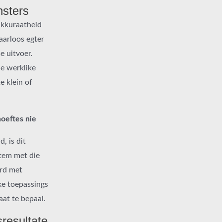
nsters
 akkuraatheid
aarloos egter
e uitvoer.
e werklike
e klein of
oeftes nie
, is dit
tem met die
ord met
ke toepassings
at te bepaal.
sresultate