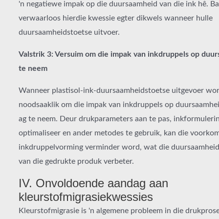
'n negatiewe impak op die duursaamheid van die ink hê. Ba
verwaarloos hierdie kwessie egter dikwels wanneer hulle
duursaamheidstoetse uitvoer.
Valstrik 3: Versuim om die impak van inkdruppels op duur
te neem
Wanneer plastisol-ink-duursaamheidstoetse uitgevoer word
noodsaaklik om die impak van inkdruppels op duursaamheid
ag te neem. Deur drukparameters aan te pas, inkformulerin
optimaliseer en ander metodes te gebruik, kan die voorko
inkdruppelvorming verminder word, wat die duursaamheid 
van die gedrukte produk verbeter.
IV. Onvoldoende aandag aan
kleurstofmigrasiekwessies
Kleurstofmigrasie is 'n algemene probleem in die drukpros