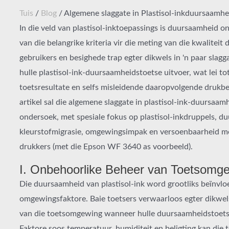
Tuis
/
Blog
/ Algemene slaggate in Plastisol-inkduursaamhe
In die veld van plastisol-inktoepassings is duursaamheid 
van die belangrike kriteria vir die meting van die kwaliteit 
gebruikers en besighede trap egter dikwels in 'n paar slag
hulle plastisol-ink-duursaamheidstoetse uitvoer, wat lei t
toetsresultate en selfs misleidende daaropvolgende drukbes
artikel sal die algemene slaggate in plastisol-ink-duursaam
ondersoek, met spesiale fokus op plastisol-inkdruppels, d
kleurstofmigrasie, omgewingsimpak en versoenbaarheid me
drukkers (met die Epson WF 3640 as voorbeeld).
I. Onbehoorlike Beheer van Toetsomg
Die duursaamheid van plastisol-ink word grootliks beïnvlo
omgewingsfaktore. Baie toetsers verwaarloos egter dikwel
van die toetsomgewing wanneer hulle duursaamheidstoetse
Faktore soos temperatuur, humiditeit en beligting kan die 