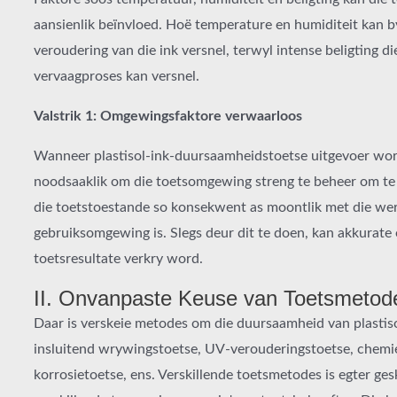
aansienlik beïnvloed. Hoë temperature en humiditeit kan b
veroudering van die ink versnel, terwyl intense beligting di
vervaagproses kan versnel.
Valstrik 1: Omgewingsfaktore verwaarloos
Wanneer plastisol-ink-duursaamheidstoetse uitgevoer word
noodsaaklik om die toetsomgewing streng te beheer om te 
die toetstoestande so konsekwent as moontlik met die wer
gebruiksomgewing is. Slegs deur dit te doen, kan akkurate
toetsresultate verkry word.
II. Onvanpaste Keuse van Toetsmetod
Daar is verskeie metodes om die duursaamheid van plastisol
insluitend wrywingstoetse, UV-verouderingstoetse, chemi
korrosietoetse, ens. Verskillende toetsmetodes is egter gesk