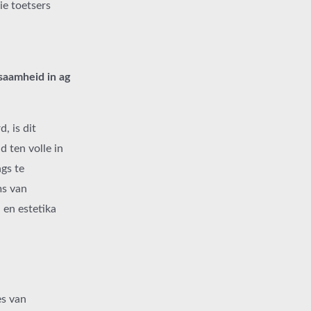
ie toetsers
saamheid in ag
, is dit
 ten volle in
gs te
ms van
en estetika
es van