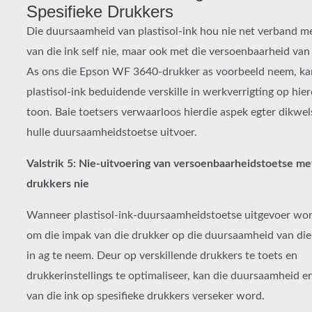
Spesifieke Drukkers
Die duursaamheid van plastisol-ink hou nie net verband me
van die ink self nie, maar ook met die versoenbaarheid van 
As ons die Epson WF 3640-drukker as voorbeeld neem, kan
plastisol-ink beduidende verskille in werkverrigting op hie
toon. Baie toetsers verwaarloos hierdie aspek egter dikwe
hulle duursaamheidstoetse uitvoer.
Valstrik 5: Nie-uitvoering van versoenbaarheidstoetse me
drukkers nie
Wanneer plastisol-ink-duursaamheidstoetse uitgevoer word
om die impak van die drukker op die duursaamheid van die 
in ag te neem. Deur op verskillende drukkers te toets en
drukkerinstellings te optimaliseer, kan die duursaamheid e
van die ink op spesifieke drukkers verseker word.