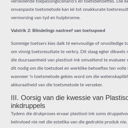
verskillende toepassingscenario's en toetsbehoeftes. Die k
onvanpaste toetsmetode kan lei tot onakkurate toetsresult
vermorsing van tyd en hulpbronne.
Valstrik 2: Blindelings nastreef van toetsspoed
Sommige toetsers kies dalk té eenvoudige of onvolledige 
om vinnig toetsresultate te verkry. Dit slaag egter dikwels
die duursaamheid van plastisol-ink omvattend te evalueer 
dit nodig om die toetsdoel en werklike behoeftes ten volle
wanneer 'n toetsmetode gekies word om die wetenskaplik
akkuraatheid van die toetsmetode te verseker.
III. Oorsig van die kwessie van Plastiso
inkdruppels
Tydens die drukproses ervaar plastisol-ink soms druppelvo
beïnvloed nie net die estetika van die gedrukte produk nie