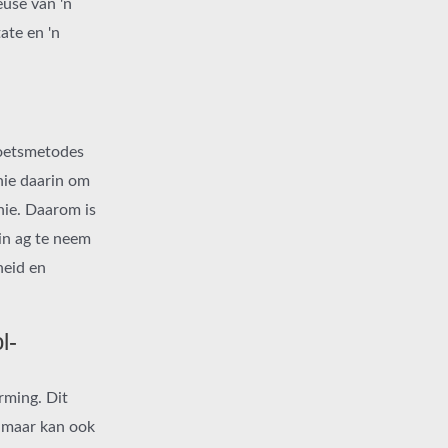
euse van 'n
ate en 'n
toetsmetodes
 nie daarin om
nie. Daarom is
 in ag te neem
heid en
l-
rming. Dit
, maar kan ook