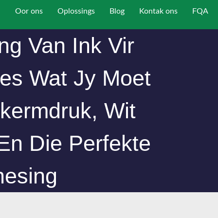
Oor ons
Oplossings
Blog
Kontak ons
FQA
ng Van Ink Vir
les Wat Jy Moet
kermdruk, Wit
 En Die Perfekte
esing