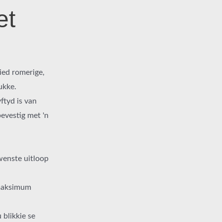
et
bied romerige,
ukke.
ftyd is van
bevestig met 'n
wenste uitloop
 maksimum
 blikkie se