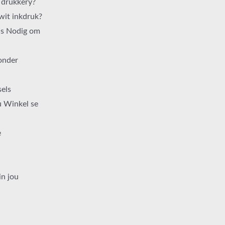
e drukkery?
wit inkdruk?
Is Nodig om
sonder
sels
u Winkel se
e
in jou