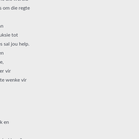
s om die regte
an
ksie tot
 sal jou help.
en
e,
r vir
ste wenke vir
k en