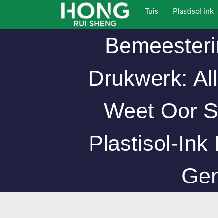
Slaan
Tuis
Plastisol ink
oor
na
Bemeesteri
inhoud
Drukwerk: Al
Weet Oor S
Plastisol-Ink
Gen