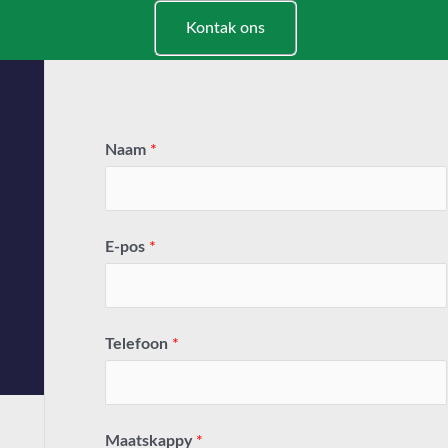
Kontak ons
Naam
*
E-pos
*
Telefoon
*
Maatskappy
*