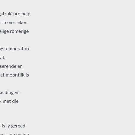
.
strukture help
 te verseker.
elige romerige
ngstemperature
yd.
sserende en
at moontlik is
e ding vir
k met die
is jy gereed
wat jou en jou