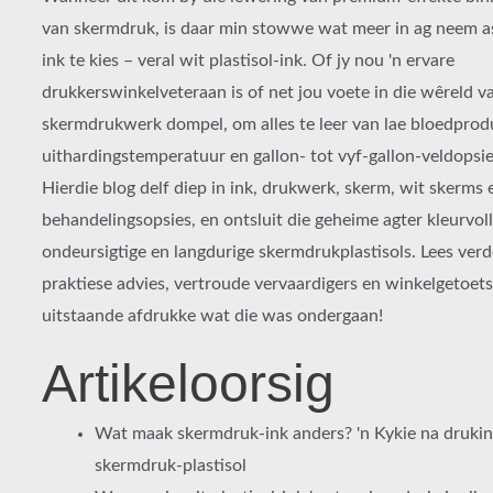
van skermdruk, is daar min stowwe wat meer in ag neem a
ink te kies – veral wit plastisol-ink. Of jy nou 'n ervare
drukkerswinkelveteraan is of net jou voete in die wêreld v
skermdrukwerk dompel, om alles te leer van lae bloedprodu
uithardingstemperatuur en gallon- tot vyf-gallon-veldopsies
Hierdie blog delf diep in ink, drukwerk, skerm, wit skerms 
behandelingsopsies, en ontsluit die geheime agter kleurvoll
ondeursigtige en langdurige skermdrukplastisols. Lees verde
praktiese advies, vertroude vervaardigers en winkelgetoet
uitstaande afdrukke wat die was ondergaan!
Artikeloorsig
Wat maak skermdruk-ink anders? 'n Kykie na drukin
skermdruk-plastisol