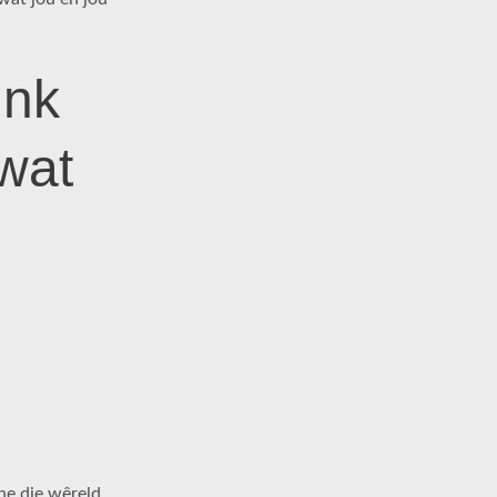
ink
 wat
ne die wêreld