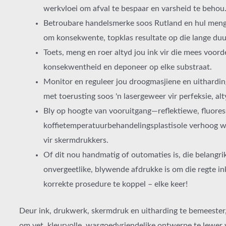
werkvloei om afval te bespaar en varsheid te behou
Betroubare handelsmerke soos Rutland en hul meng
om konsekwente, topklas resultate op die lange duur
Toets, meng en roer altyd jou ink vir die mees voord
konsekwentheid en deponeer op elke substraat.
Monitor en reguleer jou droogmasjiene en uithardi
met toerusting soos 'n lasergeweer vir perfeksie, alt
Bly op hoogte van vooruitgang—reflektiewe, fluore
koffietemperatuurbehandelingsplastisole verhoog w
vir skermdrukkers.
Of dit nou handmatig of outomaties is, die belangrik
onvergeetlike, blywende afdrukke is om die regte in
korrekte prosedure te koppel – elke keer!
Deur ink, drukwerk, skermdruk en uitharding te bemeester, 
om vet, kleurvolle, wasgoedvriendelike ontwerpe te lewer 