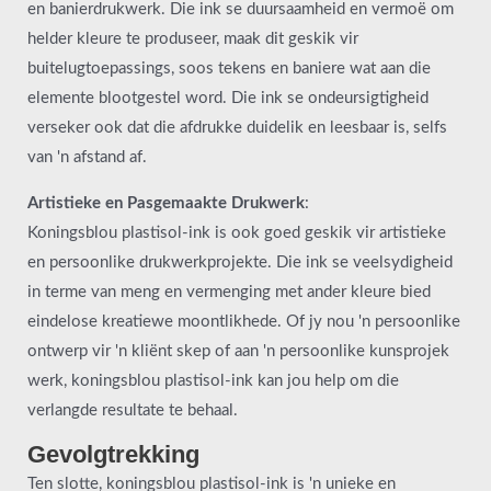
en banierdrukwerk. Die ink se duursaamheid en vermoë om
helder kleure te produseer, maak dit geskik vir
buitelugtoepassings, soos tekens en baniere wat aan die
elemente blootgestel word. Die ink se ondeursigtigheid
verseker ook dat die afdrukke duidelik en leesbaar is, selfs
van 'n afstand af.
Artistieke en Pasgemaakte Drukwerk
:
Koningsblou plastisol-ink is ook goed geskik vir artistieke
en persoonlike drukwerkprojekte. Die ink se veelsydigheid
in terme van meng en vermenging met ander kleure bied
eindelose kreatiewe moontlikhede. Of jy nou 'n persoonlike
ontwerp vir 'n kliënt skep of aan 'n persoonlike kunsprojek
werk, koningsblou plastisol-ink kan jou help om die
verlangde resultate te behaal.
Gevolgtrekking
Ten slotte, koningsblou plastisol-ink is 'n unieke en