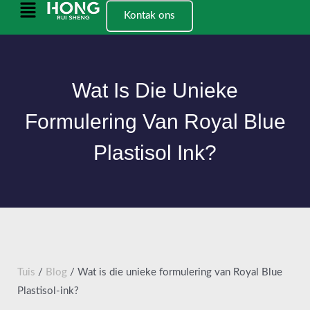
Slaan
Hoofkieslys
Kontak ons
oor
na
inhoud
Wat Is Die Unieke
Formulering Van Royal Blue
Plastisol Ink?
Tuis
/
Blog
/ Wat is die unieke formulering van Royal Blue
Plastisol-ink?