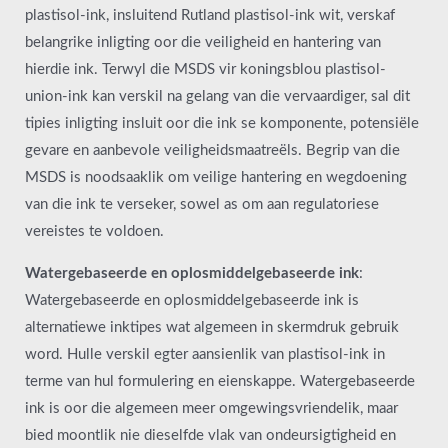
plastisol-ink, insluitend Rutland plastisol-ink wit, verskaf
belangrike inligting oor die veiligheid en hantering van
hierdie ink. Terwyl die MSDS vir koningsblou plastisol-
union-ink kan verskil na gelang van die vervaardiger, sal dit
tipies inligting insluit oor die ink se komponente, potensiële
gevare en aanbevole veiligheidsmaatreëls. Begrip van die
MSDS is noodsaaklik om veilige hantering en wegdoening
van die ink te verseker, sowel as om aan regulatoriese
vereistes te voldoen.
Watergebaseerde en oplosmiddelgebaseerde ink
:
Watergebaseerde en oplosmiddelgebaseerde ink is
alternatiewe inktipes wat algemeen in skermdruk gebruik
word. Hulle verskil egter aansienlik van plastisol-ink in
terme van hul formulering en eienskappe. Watergebaseerde
ink is oor die algemeen meer omgewingsvriendelik, maar
bied moontlik nie dieselfde vlak van ondeursigtigheid en