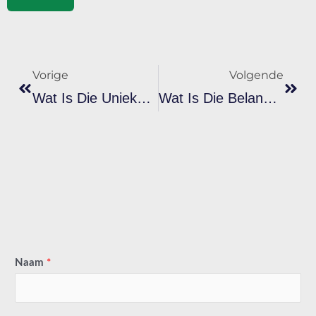
Vorige
Volg
Vorige
Volgende
Wat Is Die Unieke Samestelling Van Roosgoud Metaal-Plastisol-Ink?
Wat Is Die Belangrikste Kenmerke Van Wit Plastisol-Ink?
Naam
*