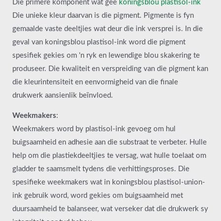
Die primêre komponent wat gee
koningsblou plastisol-ink
Die unieke kleur daarvan is die pigment. Pigmente is fyn
gemaalde vaste deeltjies wat deur die ink versprei is. In die
geval van koningsblou plastisol-ink word die pigment
spesifiek gekies om 'n ryk en lewendige blou skakering te
produseer. Die kwaliteit en verspreiding van die pigment kan
die kleurintensiteit en eenvormigheid van die finale
drukwerk aansienlik beïnvloed.
Weekmakers
:
Weekmakers word by plastisol-ink gevoeg om hul
buigsaamheid en adhesie aan die substraat te verbeter. Hulle
help om die plastiekdeeltjies te versag, wat hulle toelaat om
gladder te saamsmelt tydens die verhittingsproses. Die
spesifieke weekmakers wat in koningsblou plastisol-union-
ink gebruik word, word gekies om buigsaamheid met
duursaamheid te balanseer, wat verseker dat die drukwerk sy