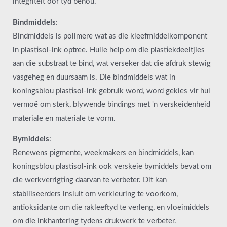
integriteit oor tyd behou.
Bindmiddels
:
Bindmiddels is polimere wat as die kleefmiddelkomponent
in plastisol-ink optree. Hulle help om die plastiekdeeltjies
aan die substraat te bind, wat verseker dat die afdruk stewig
vasgeheg en duursaam is. Die bindmiddels wat in
koningsblou plastisol-ink gebruik word, word gekies vir hul
vermoë om sterk, blywende bindings met 'n verskeidenheid
materiale en materiale te vorm.
Bymiddels
:
Benewens pigmente, weekmakers en bindmiddels, kan
koningsblou plastisol-ink ook verskeie bymiddels bevat om
die werkverrigting daarvan te verbeter. Dit kan
stabiliseerders insluit om verkleuring te voorkom,
antioksidante om die rakleeftyd te verleng, en vloeimiddels
om die inkhantering tydens drukwerk te verbeter.