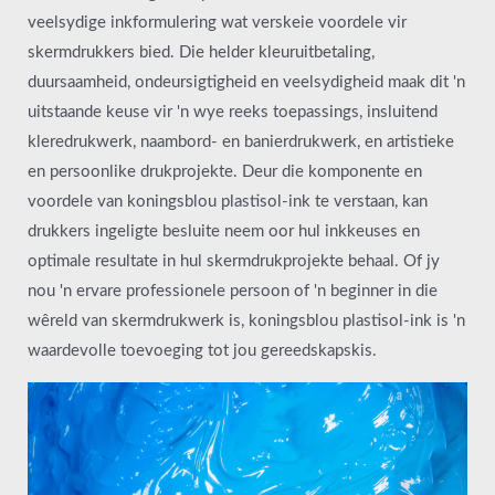
veelsydige inkformulering wat verskeie voordele vir
skermdrukkers bied. Die helder kleuruitbetaling,
duursaamheid, ondeursigtigheid en veelsydigheid maak dit 'n
uitstaande keuse vir 'n wye reeks toepassings, insluitend
kleredrukwerk, naambord- en banierdrukwerk, en artistieke
en persoonlike drukprojekte. Deur die komponente en
voordele van koningsblou plastisol-ink te verstaan, kan
drukkers ingeligte besluite neem oor hul inkkeuses en
optimale resultate in hul skermdrukprojekte behaal. Of jy
nou 'n ervare professionele persoon of 'n beginner in die
wêreld van skermdrukwerk is, koningsblou plastisol-ink is 'n
waardevolle toevoeging tot jou gereedskapskis.