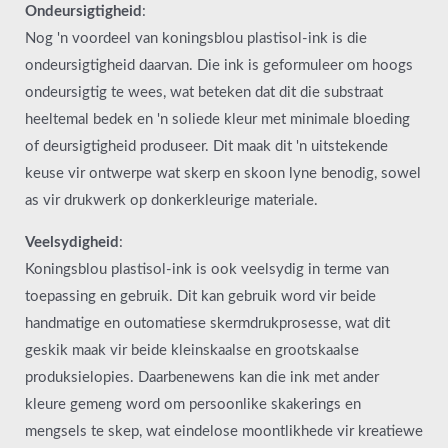
Ondeursigtigheid
:
Nog 'n voordeel van koningsblou plastisol-ink is die
ondeursigtigheid daarvan. Die ink is geformuleer om hoogs
ondeursigtig te wees, wat beteken dat dit die substraat
heeltemal bedek en 'n soliede kleur met minimale bloeding
of deursigtigheid produseer. Dit maak dit 'n uitstekende
keuse vir ontwerpe wat skerp en skoon lyne benodig, sowel
as vir drukwerk op donkerkleurige materiale.
Veelsydigheid
:
Koningsblou plastisol-ink is ook veelsydig in terme van
toepassing en gebruik. Dit kan gebruik word vir beide
handmatige en outomatiese skermdrukprosesse, wat dit
geskik maak vir beide kleinskaalse en grootskaalse
produksielopies. Daarbenewens kan die ink met ander
kleure gemeng word om persoonlike skakerings en
mengsels te skep, wat eindelose moontlikhede vir kreatiewe