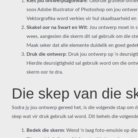
Kies jou ontwerpsagteware
: Gebruik grafiese ont
soos Adobe Illustrator of Photoshop om jou ontwer
Vektorgrafika word verkies vir hul skaalbaarheid en 
Skakel oor na Swart en Wit
: Jou ontwerp moet in s
wees, aangesien die skerm dit sal gebruik om die sten
Maak seker dat alle elemente duidelik en goed gedefi
Druk die ontwerp
: Druk jou ontwerp op 'n deursigti
Hierdie deursigtigheid sal gebruik word om die ont
skerm oor te dra.
Die skep van die s
Sodra jy jou ontwerp gereed het, is die volgende stap om d
skep wat vir druk gebruik sal word. Dit behels die volgend
Bedek die skerm
: Wend 'n laag foto-emulsie op die