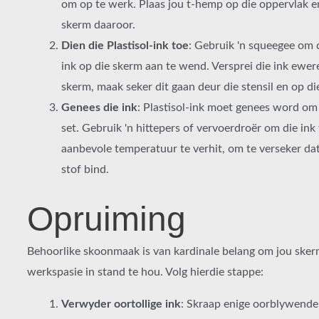
om op te werk. Plaas jou t-hemp op die oppervlak en
skerm daaroor.
Dien die Plastisol-ink toe
: Gebruik 'n squeegee om d
ink op die skerm aan te wend. Versprei die ink ewer
skerm, maak seker dit gaan deur die stensil en op di
Genees die ink
: Plastisol-ink moet genees word om
set. Gebruik 'n hittepers of vervoerdroër om die ink 
aanbevole temperatuur te verhit, om te verseker dat
stof bind.
Opruiming
Behoorlike skoonmaak is van kardinale belang om jou sker
werkspasie in stand te hou. Volg hierdie stappe:
Verwyder oortollige ink
: Skraap enige oorblywende 