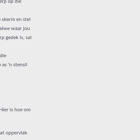
erp op die
e skerm en stel
halwe waar jou
p gedek is, sal
die
as 'n stensil
Hier is hoe om
lat oppervlak