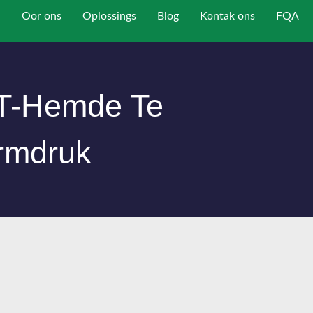
Oor ons
Oplossings
Blog
Kontak ons
FQA
T-Hemde Te
rmdruk