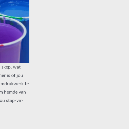
 skep, wat
er is of jou
ermdrukwerk te
 om hemde van
jou stap-vir-