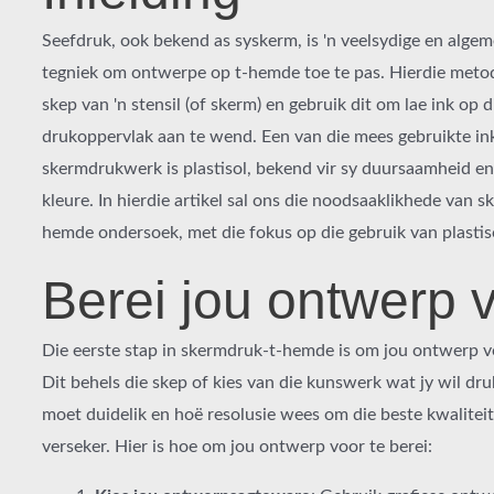
Seefdruk, ook bekend as syskerm, is 'n veelsydige en alge
tegniek om ontwerpe op t-hemde toe te pas. Hierdie metod
skep van 'n stensil (of skerm) en gebruik dit om lae ink op d
drukoppervlak aan te wend. Een van die mees gebruikte ink
skermdrukwerk is plastisol, bekend vir sy duursaamheid e
kleure. In hierdie artikel sal ons die noodsaaklikhede van 
hemde ondersoek, met die fokus op die gebruik van plastiso
Berei jou ontwerp 
Die eerste stap in skermdruk-t-hemde is om jou ontwerp vo
Dit behels die skep of kies van die kunswerk wat jy wil dr
moet duidelik en hoë resolusie wees om die beste kwaliteit
verseker. Hier is hoe om jou ontwerp voor te berei: