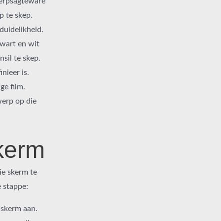
werpsagteware
p te skep.
duidelikheid.
wart en wit
sil te skep.
nieer is.
ge film.
werp op die
kerm
ie skerm te
e stappe:
 skerm aan.