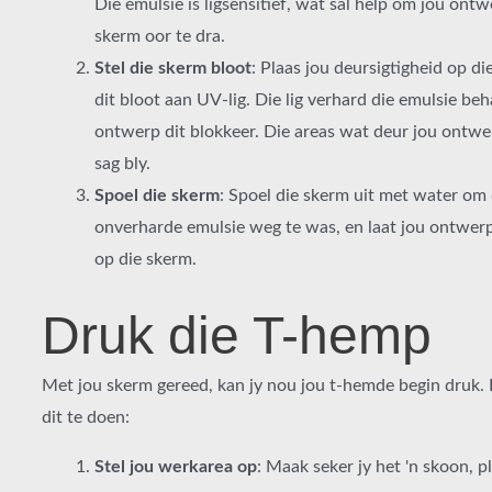
Die emulsie is ligsensitief, wat sal help om jou ontw
skerm oor te dra.
Stel die skerm bloot
: Plaas jou deursigtigheid op di
dit bloot aan UV-lig. Die lig verhard die emulsie be
ontwerp dit blokkeer. Die areas wat deur jou ontwer
sag bly.
Spoel die skerm
: Spoel die skerm uit met water om 
onverharde emulsie weg te was, en laat jou ontwerp 
op die skerm.
Druk die T-hemp
Met jou skerm gereed, kan jy nou jou t-hemde begin druk. 
dit te doen:
Stel jou werkarea op
: Maak seker jy het 'n skoon, p