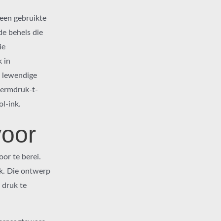
meen gebruikte
e behels die
ie
 in
n lewendige
skermdruk-t-
l-ink.
voor
or te berei.
uk. Die ontwerp
 druk te