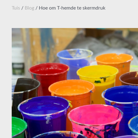
Tuis
/
Blog
/ Hoe om T-hemde te skermdruk