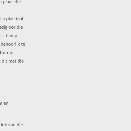
 plaas die
ie plastisol-
edig oor die
e t-hemp.
 behoorlik te
tot die
 dit met die
m en
ink van die