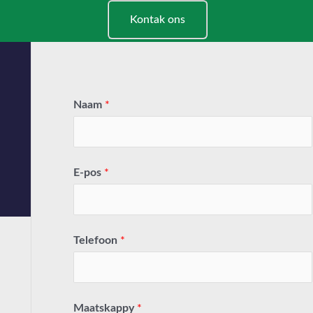
Kontak ons
Naam
*
E-pos
*
Telefoon
*
Maatskappy
*