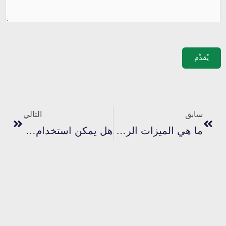
يُقدِّم
السابق
التالي
سابق
التالي
ما هي الميزات الرئيسية للحبر الأبيض بلاستيسول؟
هل يمكن استخدام حبر البلاستيسول المعطر على الأقمشة والمواد المختلفة؟