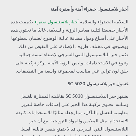
أحبار بلاستيسول خضراء آمنة وأصفرة آمنة
السلامة الخضراء والسلامة
أحبار بلاستيسول صفراء
صُممت هذه
الأحبار خصيصًا لتلبية معايير الرؤية والسلامة. غالبًا ما تحتوي هذه
الأحبار على أصباغ ومواد مضافة عالية الوضوح لضمان سطوعها
ووضوحها في مختلف ظروف الإضاءة. على النقيض من ذلك،
صُمم حبر البلاستيسول البني السرجي لإضفاء لمسة جمالية
وتنوع في الاستخدامات، وليس للرؤية الآمنة. يركز تركيبه على
خلق لون ترابي غني مناسب لمجموعة واسعة من التطبيقات.
غسول حبر بلاستيسول SC 5030
يشتهر حبر البلاستيسول SC 5030 بقابليته الممتازة للغسل
ومتانته. تحتوي تركيبة هذا الحبر على إضافات خاصة لتعزيز
مقاومته للغسل والتآكل، مما يجعله مثاليًا للاستخدامات كثيفة
الاستخدام، مثل الملابس والمواد الترويجية. مع أن حبر
البلاستيسول البني السرجي قد لا يتمتع بنفس قابلية الغسل