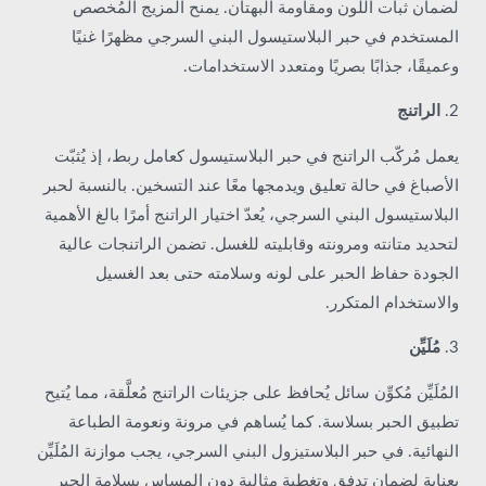
لضمان ثبات اللون ومقاومة البهتان. يمنح المزيج المُخصص
المستخدم في حبر البلاستيسول البني السرجي مظهرًا غنيًا
وعميقًا، جذابًا بصريًا ومتعدد الاستخدامات.
2.
الراتنج
يعمل مُركّب الراتنج في حبر البلاستيسول كعامل ربط، إذ يُثبّت
الأصباغ في حالة تعليق ويدمجها معًا عند التسخين. بالنسبة لحبر
البلاستيسول البني السرجي، يُعدّ اختيار الراتنج أمرًا بالغ الأهمية
لتحديد متانته ومرونته وقابليته للغسل. تضمن الراتنجات عالية
الجودة حفاظ الحبر على لونه وسلامته حتى بعد الغسيل
والاستخدام المتكرر.
3.
مُلَيِّن
المُلَيِّن مُكوِّن سائل يُحافظ على جزيئات الراتنج مُعلَّقة، مما يُتيح
تطبيق الحبر بسلاسة. كما يُساهم في مرونة ونعومة الطباعة
النهائية. في حبر البلاستيزول البني السرجي، يجب موازنة المُلَيِّن
بعناية لضمان تدفق وتغطية مثالية دون المساس بسلامة الحبر