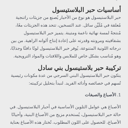
أساسيات حبر البلاستيسول
حبر البلاستيسول هو نوع من الأحبار يُصنع من جزيئات راتنجية
مُعلقة في مُلَيِّن سائل. عند التسخين، تتحد هذه الجزيئات معًا،
مُنتجةً لمسة نهائية ناعمة ومتينة. يتميز حبر البلاستيسول
بشفافيته ومرونته وقدرته على إعادة إنتاج ألوانه الزاهية. من بين
درجاته اللونية المتنوعة، يُوفر حبر البلاستيسول لونًا دافئًا وجذابًا،
وهو مُناسب بشكل خاص للملابس واللافتات والمواد الترويجية.
تركيبة حبر بلاستيسول بني سادل
يتكون حبر البلاستيسول البني السرجي من عدة مكونات رئيسية
تُسهم في خصائصه وأدائه الفريد. لنبدأ بتحليل تركيبته:
1.
الأصباغ والصبغات
الأصباغ هي عوامل التلوين الأساسية في أحبار البلاستيسول. في
حالة حبر البلاستيسول، يُستخدم مزيج من الأصباغ البنية، وأحيانًا
الأصباغ، للحصول على اللون المطلوب. تُختار هذه الأصباغ بعناية