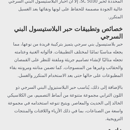
المحددة لحبر SC 5030، إلا أن أحبار البلاستيسول البني السرجي
عالية الجودة مصممة للحفاظ على لونها ونقائها بعد الغسيل
المتكرر.
خصائص وتطبيقات حبر البلاستيسول البني
السرجي
حبر بلاستيسول بني سرجي يتميز بتركيبة فريدة من نوعها، مما
يجعله مناسبًا تمامًا لمختلف التطبيقات. فألوانه الغنية وعتامته
تجعله مثاليًا لإنشاء تصاميم جريئة وملفتة للنظر على القمصان
والحقائب وغيرها من المنسوجات. كما تضمن متانته ومرونته بقاء
المطبوعات على حالها حتى بعد الاستخدام المتكرر والغسل.
بالإضافة إلى ذلك، يُناسب حبر البلاستيزول البني السرجي ذو
اللون الترابي مجموعة متنوعة من أنماط التصميم، من الكلاسيكي
الخالد إلى الحديث والمعاصر. ويتيح تنوعه استخدامه في مجموعة
واسعة من الصناعات، بما في ذلك الأزياء واللافتات والمنتجات
الترويجية.