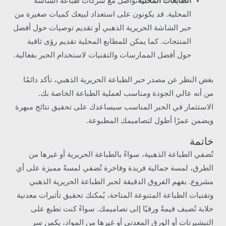
الطابعات المحلية
تواصل مع شركات طباعة الشاشة
المحلية. قد يكونون على استعداد لبيعك كميات صغيرة من
حبر الشاشة الحريرية الذهبي أو تقديم توصيات حول أفضل
المنتجات. كما يمكن للمطابع المحلية تقديم رؤى ثاقبة
حول أفضل الممارسات والتقنيات لاستخدام الحبر بفعالية.
بغض النظر عن مصدر حبر الطباعة الحريرية الذهبي، تأكد دائمًا
من أنه عالي الجودة ومناسب لعملية الطباعة الخاصة بك.
الاستثمار في الحبر المناسب سيساعدك على تحقيق نتائج مبهرة
ويضمن عمرًا أطول لتصاميمك المطبوعة.
خاتمة
تُضفي الطباعة الذهبية، سواءً بالطباعة الحريرية أو غيرها من
الطرق، لمسة جمالية فريدة وفاخرة تُضفي لمسةً مميزة على أي
مشروع. بفهم الفروق الدقيقة لحبر الطباعة الحريرية الذهبي
وتقنيات الطباعة المتنوعة المتاحة، يُمكنك تحقيق تأثيرات معدنية
خلابة تُضيف قيمةً ورقيًا إلى تصاميمك. سواءً كنت تطبع على
التيشيرتات أو الورق المعدني أو غيرها من المواد، يكمن سر