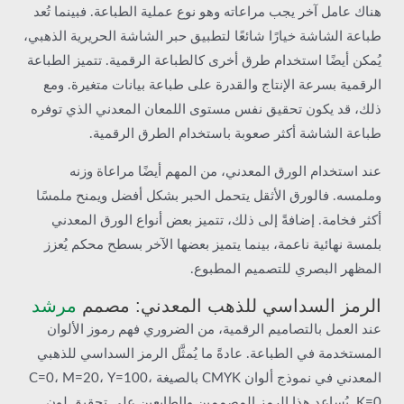
هناك عامل آخر يجب مراعاته وهو نوع عملية الطباعة. فبينما تُعد
طباعة الشاشة خيارًا شائعًا لتطبيق حبر الشاشة الحريرية الذهبي،
يُمكن أيضًا استخدام طرق أخرى كالطباعة الرقمية. تتميز الطباعة
الرقمية بسرعة الإنتاج والقدرة على طباعة بيانات متغيرة. ومع
ذلك، قد يكون تحقيق نفس مستوى اللمعان المعدني الذي توفره
طباعة الشاشة أكثر صعوبة باستخدام الطرق الرقمية.
عند استخدام الورق المعدني، من المهم أيضًا مراعاة وزنه
وملمسه. فالورق الأثقل يتحمل الحبر بشكل أفضل ويمنح ملمسًا
أكثر فخامة. إضافةً إلى ذلك، تتميز بعض أنواع الورق المعدني
بلمسة نهائية ناعمة، بينما يتميز بعضها الآخر بسطح محكم يُعزز
المظهر البصري للتصميم المطبوع.
الرمز السداسي للذهب المعدني: مصمم
مرشد
عند العمل بالتصاميم الرقمية، من الضروري فهم رموز الألوان
المستخدمة في الطباعة. عادةً ما يُمثَّل الرمز السداسي للذهبي
المعدني في نموذج ألوان CMYK بالصيغة C=0، M=20، Y=100،
K=0. يُساعد هذا الرمز المصممين والطابعين على تحقيق لون