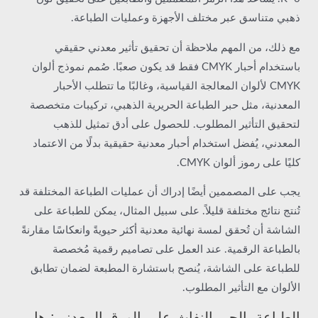
ذهبي متناسق عبر مختلف الأجهزة وعمليات الطباعة.
مع ذلك، من المهم ملاحظة أن تحقيق تأثير معدني حقيقي
باستخدام أحبار CMYK فقط قد يكون صعبًا. صُمم نموذج ألوان
CMYK لألوان المعالجة القياسية، وغالبًا ما تتطلب الأحبار
المعدنية، مثل حبر الطباعة الحريرية الذهبي، تركيبات متخصصة
لتحقيق التأثير المطلوب. للحصول على أدق تمثيل للذهب
المعدني، يُفضل استخدام أحبار معدنية حقيقية بدلًا من الاعتماد
كليًا على رموز ألوان CMYK.
يجب على المصممين أيضًا إدراك أن عمليات الطباعة المختلفة قد
تُنتج نتائج مختلفة قليلاً. على سبيل المثال، يمكن للطباعة على
الشاشة أن تُحقق لمسة نهائية معدنية أكثر حيويةً وانعكاسًا مقارنةً
بالطباعة الرقمية. عند العمل على تصاميم رقمية مُخصصة
للطباعة على الشاشة، يُنصح باستشارة المطبعة لضمان تطابق
الألوان مع التأثير المطلوب.
الطباعة بالحبر النفاث على الورق المعدني: هل