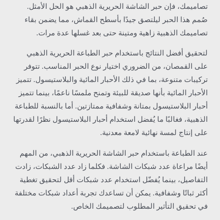
تصاميمك، فإن حبر الشاشة الحريرية الذهبي هو الحل الأمثل.
صُمم هذا الحبر ليلتصق جيدًا بأسطح القماش، مما يضمن بقاء
تصاميمك الذهبية زاهية ومتينة حتى بعد غسلها عدة مرات.
لتحقيق أفضل النتائج باستخدام حبر الطباعة الحريرية الذهبي
على القمصان، من الضروري اختيار نوع الحبر المناسب. تتوفر
تركيبات متنوعة، بما في ذلك الأحبار المائية والبلاستيسول. تتميز
الأحبار المائية بأنها صديقة للبيئة وتمنح ملمسًا ناعمًا، بينما تتميز
أحبار البلاستيسول بمتانة وشفافية ممتازتين. أما بالنسبة للطباعة
الذهبية، فغالبًا ما يُفضل استخدام أحبار البلاستيسول نظرًا لقدرتها
على إنتاج لمسة نهائية لامعة معدنية.
عند الطباعة باستخدام حبر الشاشة الحريرية الذهبي، من المهم
أيضًا مراعاة عدد شبكات الشاشة. فكلما زاد عدد الشبكات، زادت
التفاصيل، بينما يُفضّل استخدام عدد شبكات أقل لتحقيق تغطية
أكثر ثباتًا وشفافية. يمكن أن تساعدك تجربة أعداد شبكات مختلفة
في تحقيق التأثير المطلوب لتصميمك الخاص.