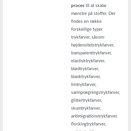
proces
til at skabe
mønstre på stoffer. Der
findes en række
forskellige typer
trykfarver, såsom:
højdensitetstrykfarver,
transparenttrykfarver,
elastisktrykfarver,
blødtrykfarver,
blanktrykfarver,
limtrykfarver,
varmprægningstrykfarver,
glittertrykfarver,
skumtrykfarver,
antimigrationstrykfarver,
flockingtrykfarver,