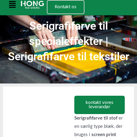
Spring
Hovedmenu
Kontakt os
til
indhold
Serigrafifarve til
specialeffekter |
Serigrafifarve til tekstiler
kontakt vores
leverandør
Serigrafifarve til stof
er
en særlig type blæk, der
bruges i
screen print