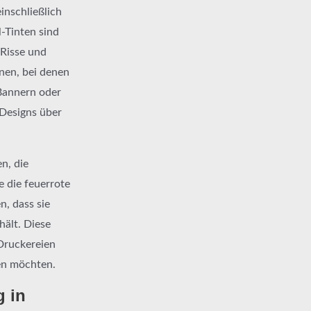
inschließlich
l-Tinten sind
 Risse und
nen, bei denen
 Bannern oder
 Designs über
en, die
 die feuerrote
n, dass sie
ält. Diese
Druckereien
len möchten.
g in