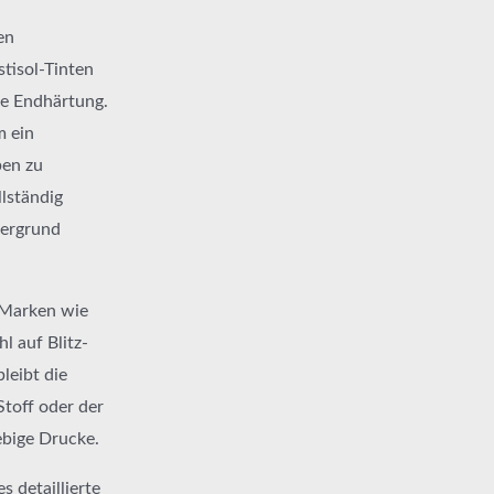
en
tisol-Tinten
ie Endhärtung.
m ein
ben zu
lständig
tergrund
. Marken wie
hl auf Blitz-
leibt die
Stoff oder der
ebige Drucke.
s detaillierte