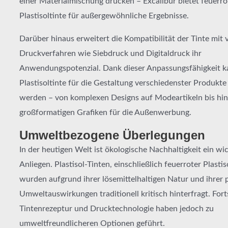
einer Materialmischung drucken – Excalibur bietet feuerro
Plastisoltinte für außergewöhnliche Ergebnisse.
Darüber hinaus erweitert die Kompatibilität der Tinte mit
Druckverfahren wie Siebdruck und Digitaldruck ihr
Anwendungspotenzial. Dank dieser Anpassungsfähigkeit k
Plastisoltinte für die Gestaltung verschiedenster Produkte
werden – von komplexen Designs auf Modeartikeln bis hin
großformatigen Grafiken für die Außenwerbung.
Umweltbezogene Überlegungen
In der heutigen Welt ist ökologische Nachhaltigkeit ein wi
Anliegen. Plastisol-Tinten, einschließlich feuerroter Plastis
wurden aufgrund ihrer lösemittelhaltigen Natur und ihrer 
Umweltauswirkungen traditionell kritisch hinterfragt. Forts
Tintenrezeptur und Drucktechnologie haben jedoch zu
umweltfreundlicheren Optionen geführt.