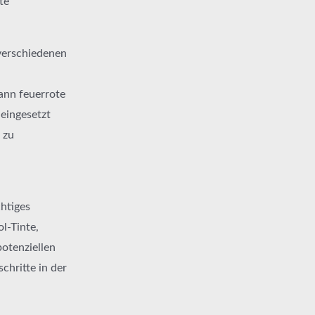
te
 verschiedenen
ann feuerrote
 eingesetzt
 zu
chtiges
ol-Tinte,
potenziellen
chritte in der