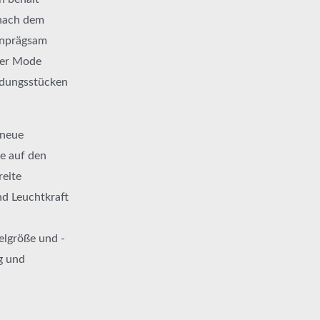
 nach dem
einprägsam
der Mode
eidungsstücken
 neue
e auf den
reite
nd Leuchtkraft
elgröße und -
g und