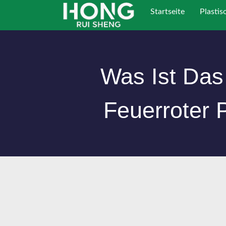
Zum
Startseite
Plastis
Inhalt
springen
Was Ist Das
Feuerroter P