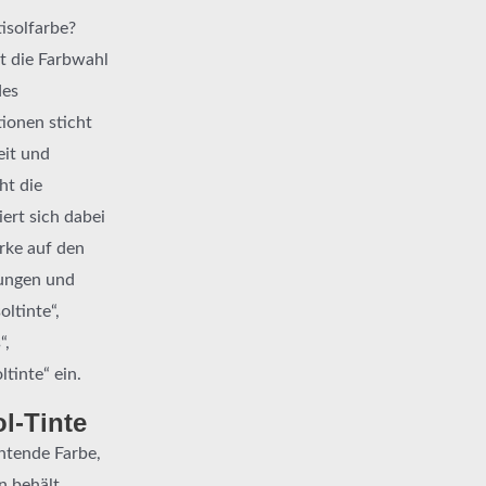
isolfarbe?
lt die Farbwahl
des
ionen sticht
eit und
ht die
ert sich dabei
rke auf den
dungen und
oltinte“,
“,
ltinte“ ein.
l-Tinte
chtende Farbe,
n behält