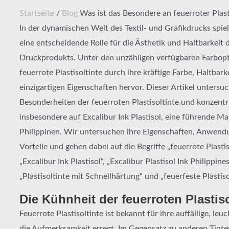
Startseite
/
Blog
Was ist das Besondere an feuerroter Plast
In der dynamischen Welt des Textil- und Grafikdrucks spie
eine entscheidende Rolle für die Ästhetik und Haltbarkeit 
Druckprodukts. Unter den unzähligen verfügbaren Farbopt
feuerrote Plastisoltinte durch ihre kräftige Farbe, Haltbark
einzigartigen Eigenschaften hervor. Dieser Artikel untersuc
Besonderheiten der feuerroten Plastisoltinte und konzentri
insbesondere auf Excalibur Ink Plastisol, eine führende Ma
Philippinen. Wir untersuchen ihre Eigenschaften, Anwen
Vorteile und gehen dabei auf die Begriffe „feuerrote Plastis
„Excalibur Ink Plastisol“, „Excalibur Plastisol Ink Philippines
„Plastisoltinte mit Schnellhärtung“ und „feuerfeste Plastiso
Die Kühnheit der feuerroten Plastiso
Feuerrote Plastisoltinte ist bekannt für ihre auffällige, leu
die Aufmerksamkeit erregt. Im Gegensatz zu anderen Tinte