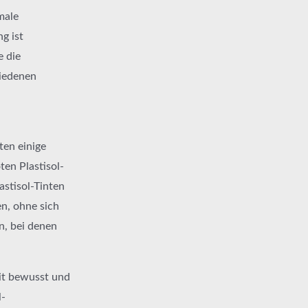
male
g ist
e die
hiedenen
ten einige
en Plastisol-
astisol-Tinten
en, ohne sich
n, bei denen
eit bewusst und
l-