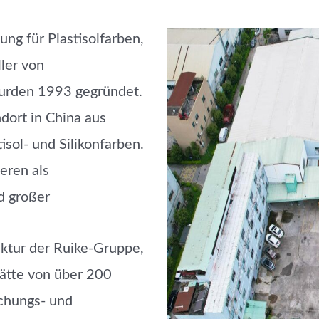
lung für Plastisolfarben,
ller von
wurden 1993 gegründet.
ort in China aus
isol- und Silikonfarben.
eren als
d großer
ruktur der Ruike-Gruppe,
tätte von über
2
00
chungs- und