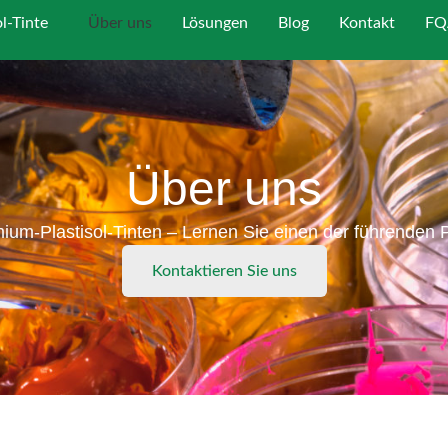
ol-Tinte
Über uns
Lösungen
Blog
Kontakt
FQ
Über uns
mium-Plastisol-Tinten – Lernen Sie einen der führenden P
Kontaktieren Sie uns