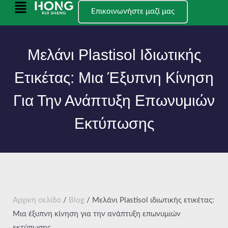
Μετάβαση
Κύριο
Επικοινωνήστε μαζί μας
στο
μενού
περιεχόμενο
Μελάνι Plastisol Ιδιωτικής
Ετικέτας: Μια Έξυπνη Κίνηση
Για Την Ανάπτυξη Επωνυμιών
Εκτύπωσης
Αρχική σελίδα
/
Blog
/ Μελάνι Plastisol ιδιωτικής ετικέτας:
Μια έξυπνη κίνηση για την ανάπτυξη επωνυμιών
εκτύπωσης