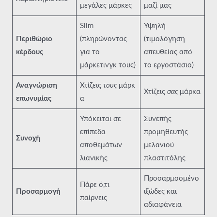
μεγάλες μάρκες
μαζί μας
Slim
Υψηλή
Περιθώριο
(πληρώνοντας
(τιμολόγηση
κέρδους
για το
απευθείας από
μάρκετινγκ τους)
το εργοστάσιο)
Αναγνώριση
Χτίζεις
τους
μάρκ
Χτίζεις
σας
μάρκα
επωνυμίας
α
Υπόκειται σε
Συνεπής
επίπεδα
προμηθευτής
Συνοχή
αποθεμάτων
μελανιού
λιανικής
πλαστιτόλης
Προσαρμοσμένο
Πάρε ό,τι
Προσαρμογή
ιξώδες και
παίρνεις
αδιαφάνεια