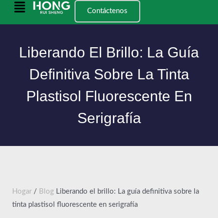
Saltar
Menú
Contáctenos
al
principal
contenido
Liberando El Brillo: La Guía
Definitiva Sobre La Tinta
Plastisol Fluorescente En
Serigrafía
Hogar
/
Blog
Liberando el brillo: La guía definitiva sobre la
tinta plastisol fluorescente en serigrafía