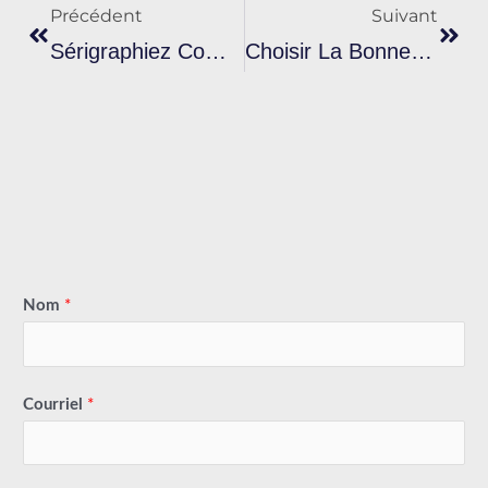
Précédent
Suivant
Sérigraphiez Comme Un Pro : Le Monde Scintillant De L'encre Scintillante Pour Sérigraphie
Choisir La Bonne Encre Pour Le Métal : Guide D'expert Sur L'encre De Sérigraphie Pour Le Métal
Nom
*
Courriel
*