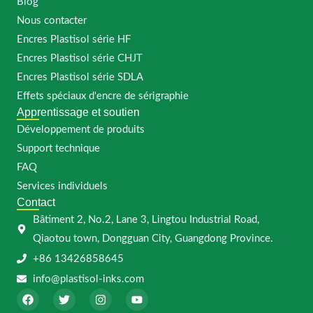
Blog
Nous contacter
Encres Plastisol série HF
Encres Plastisol série CHJT
Encres Plastisol série SDLA
Effets spéciaux d'encre de sérigraphie
Apprentissage et soutien
Développement de produits
Support technique
FAQ
Services individuels
Contact
Bâtiment 2, No.2, Lane 3, Lingtou Industrial Road,
Qiaotou town, Dongguan City, Guangdong Province.
+86 13426858645
info@plastisol-inks.com
F
T
I
Y
a
w
n
o