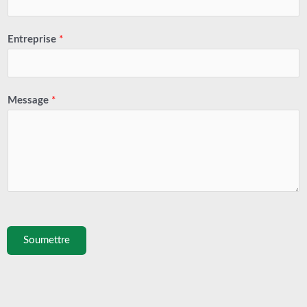
Entreprise
*
Message
*
Soumettre
Prévenir
Suiv