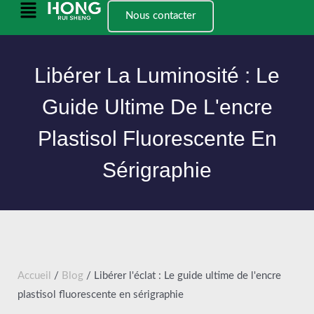
Skip
Menu
Nous contacter
to
principal
content
Libérer La Luminosité : Le
Guide Ultime De L'encre
Plastisol Fluorescente En
Sérigraphie
Accueil
/
Blog
/ Libérer l'éclat : Le guide ultime de l'encre
plastisol fluorescente en sérigraphie