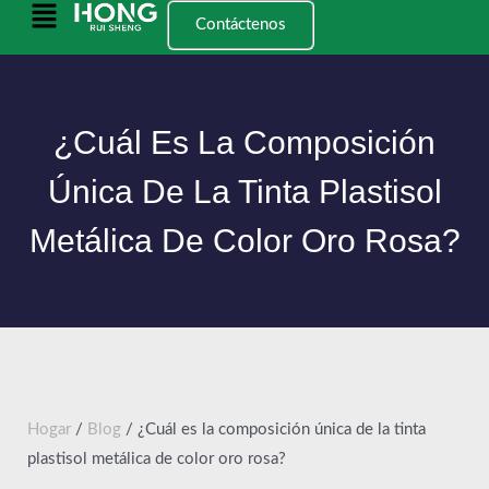
Saltar
Menú
Contáctenos
al
principal
contenido
¿Cuál Es La Composición
Única De La Tinta Plastisol
Metálica De Color Oro Rosa?
Hogar
/
Blog
/ ¿Cuál es la composición única de la tinta
plastisol metálica de color oro rosa?