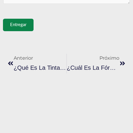
Entregar
Anterior
Próx
Anterior
Próximo
¿Qué Es La Tinta De Serigrafía Plastisol Reflectante Y Cómo Funciona?
¿Cuál Es La Fórmula Única De La Tinta Plastisol Azul Real?