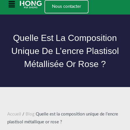
Skip
Menu
Nous contacter
to
principal
content
Quelle Est La Composition
Unique De L’encre Plastisol
Métallisée Or Rose ?
Accueil
/
Blog
Quelle est la composition unique de l'encre
plastisol métallique or rose ?