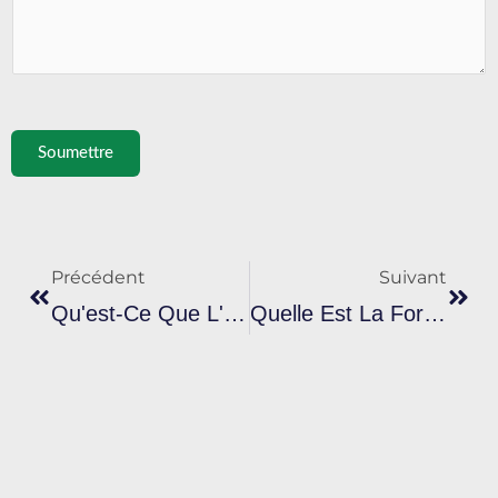
Soumettre
Prévenir
Suiv
Précédent
Suivant
Qu'est-Ce Que L'encre De Sérigraphie Plastisol Réfléchissante Et Comment Fonctionne-T-Elle ?
Quelle Est La Formulation Unique De L'encre Plastisol Bleu Royal ?