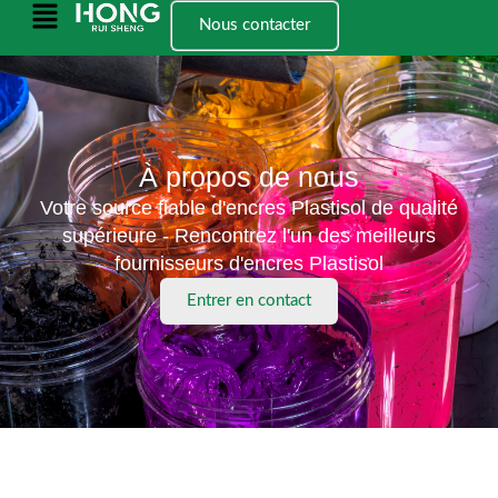
Skip
Menu
Nous contacter
to
principal
content
À propos de nous
Votre source fiable d'encres Plastisol de qualité
supérieure - Rencontrez l'un des meilleurs
fournisseurs d'encres Plastisol
Entrer en contact