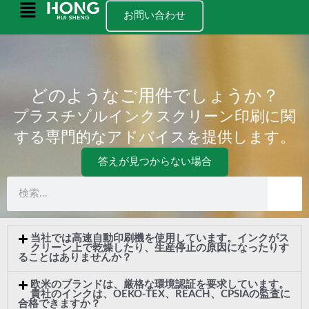
コ
メ
お問い合わせ
ン
イ
テ
ン
ン
ツ
どのようなご用件でしょうか？
メ
へ
プラスチゾルインクスクリーン印刷に関
ス
ニ
する専門的なアドバイスを提供します。
キ
ュ
ッ
答えが見つからない場合
プ
ー
検
索
当社では高速自動印刷機を使用しています。インクがス
クリーン上で乾燥したり、生産停止の原因になったりす
ることはありませんか？
欧米のブランドは、厳格な環境認証を要求しています。
貴社のインクは、OEKO-TEX、REACH、CPSIAの監査に
合格できますか？