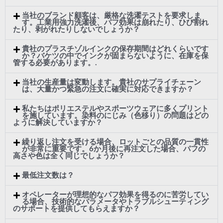
当社のブランド顧客は、厳格な洗濯テストを要求しま
す。工業用強力洗濯後、パフ効果は崩れたり、ひび割れ
たり、剥がれたりしないでしょうか？
貴社のプラスチゾルインクの保存期間はどれくらいです
か？バケツの中でインクが固まらないように、在庫を保
管する必要があります。.
当社の生産量は変動します。貴社のサプライチェーン
は、大量かつ緊急の注文に確実に対応できますか？
私たちはポリエステルやスポーツウェアに多くプリント
を施しています。染料のにじみ（色移り）の問題はどの
ように解決していますか？
繰り返し注文を受ける場合、ロットごとの品質の一貫性
が非常に重要です。6か月後に再注文した場合、パフの
高さや色は全く同じでしょうか？
最低注文数は？
オペレーターが理想的なパフ効果を得るのに苦労してい
る場合、技術的なパラメータやトラブルシューティング
のサポートを提供してもらえますか？