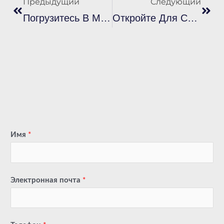
Предыдущий
Следующий
Погрузитесь В Мир Синих Пластизольных Чернил: Овладейте Искусством Смешивания, Качеством Печати, Низким Временем Отверждения И Многим Другим
Откройте Для Себя Силу Безупречного Розового: Руководство По Флуоресцентным Розовым И Ярко-Розовым Пластизольным Чернилам Для Трафаретной Печати И Идеального Закрепления
Имя
*
Электронная почта
*