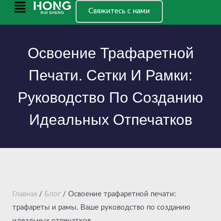
Перейти
Главное
Свяжитесь с нами
к
меню
содержанию
Освоение Трафаретной
Печати. Сетки И Рамки:
Руководство По Созданию
Идеальных Отпечатков
Главная
/
Блог
/ Освоение трафаретной печати:
трафареты и рамы. Ваше руководство по созданию
идеальных отпечатков.