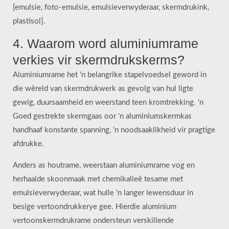
[emulsie, foto-emulsie, emulsieverwyderaar, skermdrukink,
plastisol].
4. Waarom word aluminiumrame
verkies vir skermdrukskerms?
Aluminiumrame het 'n belangrike stapelvoedsel geword in
die wêreld van skermdrukwerk as gevolg van hul ligte
gewig, duursaamheid en weerstand teen kromtrekking. 'n
Goed gestrekte skermgaas oor 'n aluminiumskermkas
handhaaf konstante spanning, 'n noodsaaklikheid vir pragtige
afdrukke.
Anders as houtrame, weerstaan aluminiumrame vog en
herhaalde skoonmaak met chemikalieë tesame met
emulsieverwyderaar, wat hulle 'n langer lewensduur in
besige vertoondrukkerye gee. Hierdie aluminium
vertoonskermdrukrame ondersteun verskillende