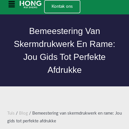
Slaan
Hoofkieslys
Kontak ons
oor
na
inhoud
Bemeestering Van
Skermdrukwerk En Rame:
Jou Gids Tot Perfekte
Afdrukke
Tuis
/
Blog
/ Bemeestering van skermdrukwerk en rame: Jou
gids tot perfekte afdrukke