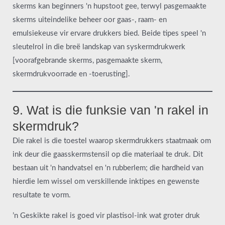
skerms kan beginners 'n hupstoot gee, terwyl pasgemaakte
skerms uiteindelike beheer oor gaas-, raam- en
emulsiekeuse vir ervare drukkers bied. Beide tipes speel 'n
sleutelrol in die breë landskap van syskermdrukwerk
[voorafgebrande skerms, pasgemaakte skerm,
skermdrukvoorrade en -toerusting].
9. Wat is die funksie van 'n rakel in
skermdruk?
Die rakel is die toestel waarop skermdrukkers staatmaak om
ink deur die gaasskermstensil op die materiaal te druk. Dit
bestaan uit 'n handvatsel en 'n rubberlem; die hardheid van
hierdie lem wissel om verskillende inktipes en gewenste
resultate te vorm.
’n Geskikte rakel is goed vir plastisol-ink wat groter druk