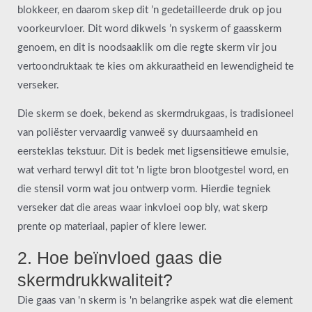
blokkeer, en daarom skep dit ’n gedetailleerde druk op jou
voorkeurvloer. Dit word dikwels ’n syskerm of gaasskerm
genoem, en dit is noodsaaklik om die regte skerm vir jou
vertoondruktaak te kies om akkuraatheid en lewendigheid te
verseker.
Die skerm se doek, bekend as skermdrukgaas, is tradisioneel
van poliëster vervaardig vanweë sy duursaamheid en
eersteklas tekstuur. Dit is bedek met ligsensitiewe emulsie,
wat verhard terwyl dit tot 'n ligte bron blootgestel word, en
die stensil vorm wat jou ontwerp vorm. Hierdie tegniek
verseker dat die areas waar inkvloei oop bly, wat skerp
prente op materiaal, papier of klere lewer.
2. Hoe beïnvloed gaas die
skermdrukkwaliteit?
Die gaas van 'n skerm is 'n belangrike aspek wat die element