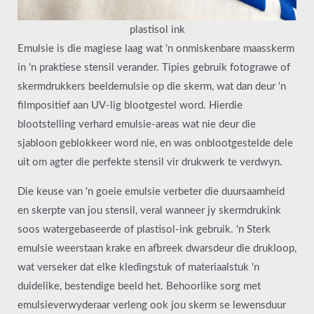
plastisol ink
Emulsie is die magiese laag wat 'n onmiskenbare maasskerm
in 'n praktiese stensil verander. Tipies gebruik fotograwe of
skermdrukkers beeldemulsie op die skerm, wat dan deur 'n
filmpositief aan UV-lig blootgestel word. Hierdie
blootstelling verhard emulsie-areas wat nie deur die
sjabloon geblokkeer word nie, en was onblootgestelde dele
uit om agter die perfekte stensil vir drukwerk te verdwyn.
Die keuse van 'n goeie emulsie verbeter die duursaamheid
en skerpte van jou stensil, veral wanneer jy skermdrukink
soos watergebaseerde of plastisol-ink gebruik. 'n Sterk
emulsie weerstaan krake en afbreek dwarsdeur die drukloop,
wat verseker dat elke kledingstuk of materiaalstuk 'n
duidelike, bestendige beeld het. Behoorlike sorg met
emulsieverwyderaar verleng ook jou skerm se lewensduur