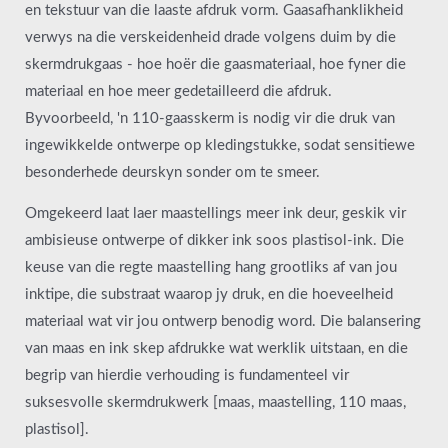
en tekstuur van die laaste afdruk vorm. Gaasafhanklikheid
verwys na die verskeidenheid drade volgens duim by die
skermdrukgaas - hoe hoër die gaasmateriaal, hoe fyner die
materiaal en hoe meer gedetailleerd die afdruk.
Byvoorbeeld, 'n 110-gaasskerm is nodig vir die druk van
ingewikkelde ontwerpe op kledingstukke, sodat sensitiewe
besonderhede deurskyn sonder om te smeer.
Omgekeerd laat laer maastellings meer ink deur, geskik vir
ambisieuse ontwerpe of dikker ink soos plastisol-ink. Die
keuse van die regte maastelling hang grootliks af van jou
inktipe, die substraat waarop jy druk, en die hoeveelheid
materiaal wat vir jou ontwerp benodig word. Die balansering
van maas en ink skep afdrukke wat werklik uitstaan, en die
begrip van hierdie verhouding is fundamenteel vir
suksesvolle skermdrukwerk [maas, maastelling, 110 maas,
plastisol].