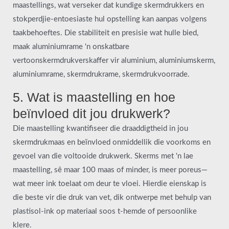
maastellings, wat verseker dat kundige skermdrukkers en
stokperdjie-entoesiaste hul opstelling kan aanpas volgens
taakbehoeftes. Die stabiliteit en presisie wat hulle bied,
maak aluminiumrame 'n onskatbare
vertoonskermdrukverskaffer vir aluminium, aluminiumskerm,
aluminiumrame, skermdrukrame, skermdrukvoorrade.
5. Wat is maastelling en hoe
beïnvloed dit jou drukwerk?
Die maastelling kwantifiseer die draaddigtheid in jou
skermdrukmaas en beïnvloed onmiddellik die voorkoms en
gevoel van die voltooide drukwerk. Skerms met 'n lae
maastelling, sê maar 100 maas of minder, is meer poreus—
wat meer ink toelaat om deur te vloei. Hierdie eienskap is
die beste vir die druk van vet, dik ontwerpe met behulp van
plastisol-ink op materiaal soos t-hemde of persoonlike
klere.