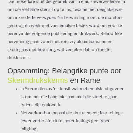
Die prosedure sluit die gebruik van 'n emulsieverwyderaar in
om die verharde stensil op te los, tesame met deeglike was
om inkreste te verwyder. Na herwinning moet die monitors
gedroog en weer met vars emulsie bedek word om voor te
berei vir die volgende publisering en drukwerk. Behoorlike
herwinning gaan voort met roesvry aluminiumrame en
skermgaas met hoë sorg, wat verseker dat jou toestel
drukklaar is.
Opsomming: Belangrike punte oor
Skermdrukskerms
en Rame
'n Skerm dien as 'n stensil wat met emulsie uitgevoer
is om met die hand ink saam met die vloei te gaan
tydens die drukwerk.
Netwerkonthou bepaal die drukelement; laer tellings
lewer vetter afdrukke, beter tellings gee fyner
inligting.