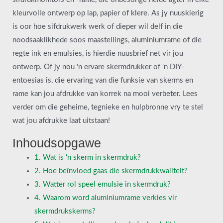
kleurvolle ontwerp op lap, papier of klere. As jy nuuskierig
is oor hoe sifdrukwerk werk of dieper wil delf in die
noodsaaklikhede soos maastellings, aluminiumrame of die
regte ink en emulsies, is hierdie nuusbrief net vir jou
ontwerp. Of jy nou 'n ervare skermdrukker of 'n DIY-
entoesias is, die ervaring van die funksie van skerms en
rame kan jou afdrukke van korrek na mooi verbeter. Lees
verder om die geheime, tegnieke en hulpbronne vry te stel
wat jou afdrukke laat uitstaan!
Inhoudsopgawe
1. Wat is 'n skerm in skermdruk?
2. Hoe beïnvloed gaas die skermdrukkwaliteit?
3. Watter rol speel emulsie in skermdruk?
4. Waarom word aluminiumrame verkies vir
skermdrukskerms?