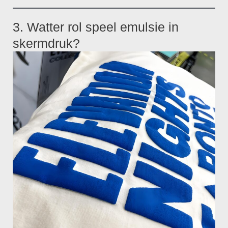
3. Watter rol speel emulsie in
skermdruk?