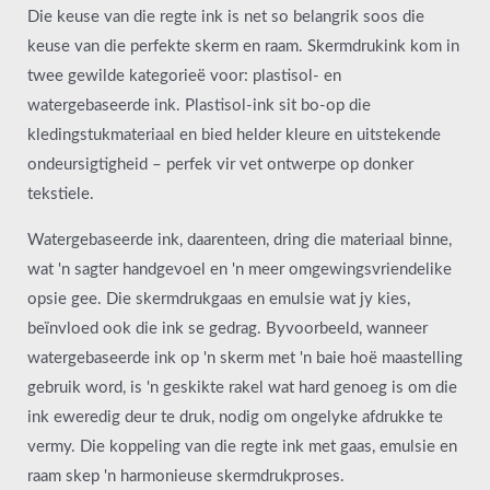
Die keuse van die regte ink is net so belangrik soos die
keuse van die perfekte skerm en raam. Skermdrukink kom in
twee gewilde kategorieë voor: plastisol- en
watergebaseerde ink. Plastisol-ink sit bo-op die
kledingstukmateriaal en bied helder kleure en uitstekende
ondeursigtigheid – perfek vir vet ontwerpe op donker
tekstiele.
Watergebaseerde ink, daarenteen, dring die materiaal binne,
wat 'n sagter handgevoel en 'n meer omgewingsvriendelike
opsie gee. Die skermdrukgaas en emulsie wat jy kies,
beïnvloed ook die ink se gedrag. Byvoorbeeld, wanneer
watergebaseerde ink op 'n skerm met 'n baie hoë maastelling
gebruik word, is 'n geskikte rakel wat hard genoeg is om die
ink eweredig deur te druk, nodig om ongelyke afdrukke te
vermy. Die koppeling van die regte ink met gaas, emulsie en
raam skep 'n harmonieuse skermdrukproses.