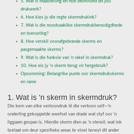
5. Wat is maastelling en hoe beïnvloed dit jou
drukwerk?
6. Hoe kies jy die regte skermdrukink?
7. Wat is die noodsaaklike skermdrukbenodigdhede
en toerusting?
8. Hoe verskil voorafgebrande skerms en
pasgemaakte skerms?
9. Wat is die funksie van 'n rakel in skermdruk?
10. Hoe eis jy 'n skerm terug vir hergebruik?
Opsomming: Belangrike punte oor skermdrukskerms
en rame
1. Wat is 'n skerm in skermdruk?
Die kern van elke vertoondruk lê die vertoon self—’n
onderling gekoppelde weefsel van drade wat styf oor ’n
liggaam gespan is. Hierdie skerm dien as ’n stensil, wat ink
toelaat om deur spesifieke areas te vloei terwyl dit ander