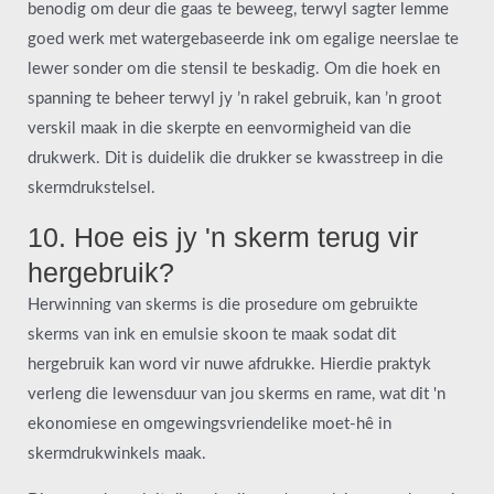
benodig om deur die gaas te beweeg, terwyl sagter lemme
goed werk met watergebaseerde ink om egalige neerslae te
lewer sonder om die stensil te beskadig. Om die hoek en
spanning te beheer terwyl jy ’n rakel gebruik, kan ’n groot
verskil maak in die skerpte en eenvormigheid van die
drukwerk. Dit is duidelik die drukker se kwasstreep in die
skermdrukstelsel.
10. Hoe eis jy 'n skerm terug vir
hergebruik?
Herwinning van skerms is die prosedure om gebruikte
skerms van ink en emulsie skoon te maak sodat dit
hergebruik kan word vir nuwe afdrukke. Hierdie praktyk
verleng die lewensduur van jou skerms en rame, wat dit 'n
ekonomiese en omgewingsvriendelike moet-hê in
skermdrukwinkels maak.