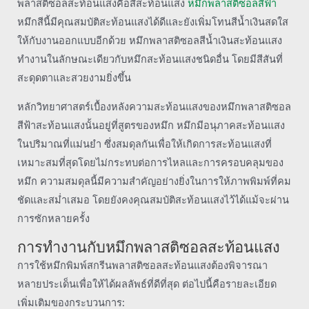
พลาสติซอลสะท้อนแสงคือสีสะท้อนแสง
หมึกพลาสติซอลสีฟ้า
หมึกสีนี้มีคุณสมบัติสะท้อนแสงได้ดีและยังเพิ่มโทนสีน้ำเงินสดใส
ให้กับงานออกแบบอีกด้วย หมึกพลาสติซอลสีน้ำเงินสะท้อนแสง
ทำงานในลักษณะเดียวกับหมึกสะท้อนแสงชนิดอื่น โดยมีสีสันที่
สะดุดตาและสวยงามยิ่งขึ้น
หลักวิทยาศาสตร์เบื้องหลังความสะท้อนแสงของหมึกพลาสติซอล
สีฟ้าสะท้อนแสงนั้นอยู่ที่สูตรของหมึก หมึกมีอนุภาคสะท้อนแสง
ในปริมาณที่แม่นยำ ซึ่งสมดุลกันเพื่อให้เกิดการสะท้อนแสงที่
เหมาะสมที่สุดโดยไม่กระทบต่อการไหลและการครอบคลุมของ
หมึก ความสมดุลนี้มีความสำคัญอย่างยิ่งในการให้ภาพพิมพ์ที่คม
ชัดและสม่ำเสมอ โดยยังคงคุณสมบัติสะท้อนแสงไว้ได้แม้จะผ่าน
การซักหลายครั้ง
การทำงานกับหมึกพลาสติซอลสะท้อนแสง
การใช้หมึกพิมพ์สกรีนพลาสติซอลสะท้อนแสงต้องพิจารณา
หลายประเด็นเพื่อให้ได้ผลลัพธ์ที่ดีที่สุด ต่อไปนี้คือรายละเอียด
เพิ่มเติมของกระบวนการ: