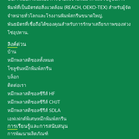
พิมพ์ที่เป็นมิตรต่อสิ่งแวดล้อม (REACH, OEKO-TEX) สำหรับผู้จัด
จำหน่ายทั่วโลกและโรงงานพิมพ์สกรีนขนาดใหญ่.
พันธมิตรที่เชื่อถือได้ของคุณสำหรับการรักษาเสถียรภาพของห่วง
โซ่อุปทาน.
ลิงค์ด่วน
บ้าน
หมึกพลาสติซอลทั้งหมด
โซลูชันหมึกพิมพ์สกรีน
บล็อก
ติดต่อเรา
หมึกพลาสติซอลซีรีส์ HF
หมึกพลาสติซอลซีรีส์ CHJT
หมึกพลาสติซอลซีรีส์ SDLA
เอฟเฟกต์พิเศษหมึกพิมพ์สกรีน
การเรียนรู้และการสนับสนุน
การพัฒนาผลิตภัณฑ์