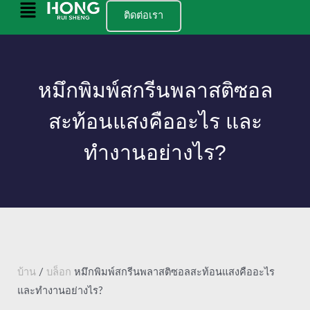
ข้าม
เมนู
ติดต่อเรา
ไป
หลัก
ยัง
เนื้อหา
หมึกพิมพ์สกรีนพลาสติซอล
สะท้อนแสงคืออะไร และ
ทำงานอย่างไร?
บ้าน
/
บล็อก
หมึกพิมพ์สกรีนพลาสติซอลสะท้อนแสงคืออะไร
และทำงานอย่างไร?