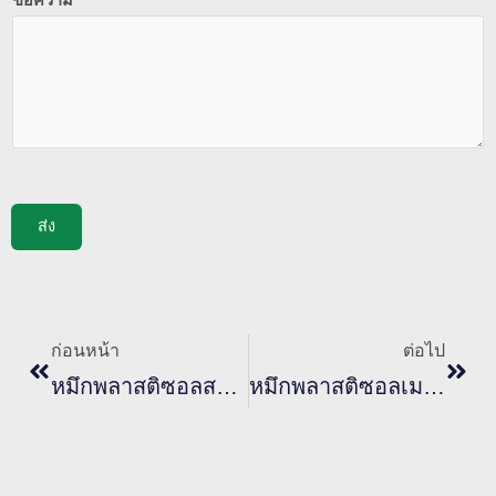
ข้อความ
*
ส่ง
ก่อนหน้า
ต่อไ
ก่อนหน้า
ต่อไป
หมึกพลาสติซอลสะท้อนแสงมีส่วนประกอบอะไร?
หมึกพลาสติซอลเมทัลลิกสีโรสโกลด์มีองค์ประกอบที่เป็นเอกลักษณ์อย่างไร?