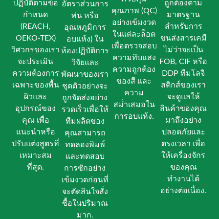
ปฏิบัติตามข้อ
ถูกต้องตาม
อัตราส่วนการ
คุณภาพ (QC)
กำหนด
มาตรฐาน
พ่น หรือ
อย่างเข้มงวด
(REACH,
สำหรับการ
อุณหภูมิการ
ในแต่ละล็อต
OEKO-TEX)
ขนส่งสารเคมี
อบแห้ง) ใน
เพื่อตรวจสอบ
วิศวกรของเรา
ไม่ว่าจะเป็น
ห้องปฏิบัติการ
ความทึบแสง
จะประเมิน
FOB, CIF หรือ
วิจัยและ
ความถูกต้อง
ความต้องการ
DDP ทีมโลจิ
พัฒนาของเรา
ของสี และ
เฉพาะของพื้น
สติกส์ของเรา
ชุดตัวอย่างจะ
ความ
ผิวและ
จะดูแลให้
ถูกจัดส่งอย่าง
สม่ำเสมอใน
อุปกรณ์ของ
สินค้าของคุณ
รวดเร็วเพื่อให้
การอบแห้ง.
คุณ เพื่อ
มาถึงอย่าง
ทีมผลิตของ
แนะนำหรือ
ปลอดภัยและ
คุณสามารถ
ปรับแต่งสูตรที่
ตรงเวลา เพื่อ
ทดลองพิมพ์
เหมาะสม
ให้เครื่องจักร
และทดสอบ
ที่สุด.
ของคุณ
การซักอย่าง
ทำงานได้
เข้มงวดก่อนที่
อย่างต่อเนื่อง.
จะตัดสินใจสั่ง
ซื้อในปริมาณ
มาก.