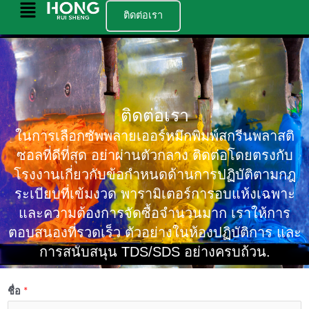
ข้าม
เมนู
ติดต่อเรา
ไป
หลัก
ยัง
เนื้อหา
ติดต่อเรา
ในการเลือกซัพพลายเออร์หมึกพิมพ์สกรีนพลาสติ
ซอลที่ดีที่สุด อย่าผ่านตัวกลาง ติดต่อโดยตรงกับ
โรงงานเกี่ยวกับข้อกำหนดด้านการปฏิบัติตามกฎ
ระเบียบที่เข้มงวด พารามิเตอร์การอบแห้งเฉพาะ
และความต้องการจัดซื้อจำนวนมาก เราให้การ
ตอบสนองที่รวดเร็ว ตัวอย่างในห้องปฏิบัติการ และ
การสนับสนุน TDS/SDS อย่างครบถ้วน.
ชื่อ
*