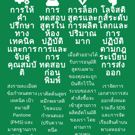
การให้
การ
การล็อก
โลจิสติ
คำ
ทดสอบ
สูตรและ
กส์ระดับ
ปรึกษา
สูตรใน
การผลิต
โลกและ
ทาง
ห้อง
ปริมาณ
การ
เทคนิค
ปฏิบัติ
มาก
ปฏิบัติ
และการ
การและ
ตามกฎ
จับคู่
การ
เมื่อตัวอย่างได้
ระเบียบ
รับการอนุมัติ
คุณสมบั
ทดสอบ
การส่ง
สูตรเฉพาะ
ติ
ก่อน
ออก
ของคุณจะถูก
พิมพ์
บันทึกไว้ใน
ส่งรายละเอียด
เราจัดการ
ระบบของเรา
ข้อกำหนดทาง
เอกสารการส่ง
เราคิดค้นสูตร
คำสั่งซื้อจะ
เทคนิค เป้า
ออกทั้งหมด
หมึกพลาสติ
เข้าสู่สายการ
หมายสี
รวมถึง SDS
โซลแบบ
ผลิตอัตโนมัติ
Pantone
และการจัด
กำหนดเอง
ของเรา โดย
(PMS) และ
เรียงสินค้าบน
(ปรับความ
ผ่านการ
มาตรฐานการ
พาเลทอย่าง
หนืด
ควบคุม