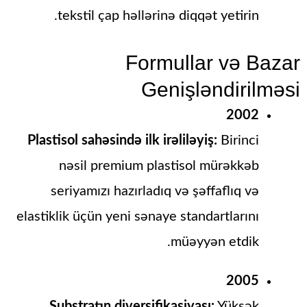
tekstil çap həllərinə diqqət yetirin.
Formullar və Bazar
Genişləndirilməsi
2002
Plastisol sahəsində ilk irəliləyiş:
Birinci
nəsil premium plastisol mürəkkəb
seriyamızı hazırladıq və şəffaflıq və
elastiklik üçün yeni sənaye standartlarını
müəyyən etdik.
2005
Substratın diversifikasiyası:
Yüksək