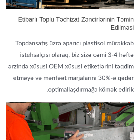
Etibarlı Toplu Təchizat Zəncirlərinin Təmin
Edilməsi
Topdansatış üzrə aparıcı plastisol mürəkkəb
istehsalçısı olaraq, biz sizə cəmi 3-4 həftə
ərzində xüsusi OEM xüsusi etiketlərini təqdim
etməyə və mənfəət marjalarını 30%-ə qədər
optimallaşdırmağa kömək edirik.