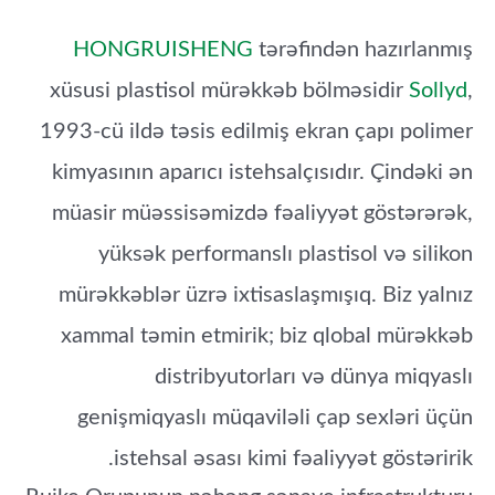
HONGRUISHENG
tərəfindən hazırlanmış
xüsusi plastisol mürəkkəb bölməsidir
Sollyd
,
1993-cü ildə təsis edilmiş ekran çapı polimer
kimyasının aparıcı istehsalçısıdır. Çindəki ən
müasir müəssisəmizdə fəaliyyət göstərərək,
yüksək performanslı plastisol və silikon
mürəkkəblər üzrə ixtisaslaşmışıq. Biz yalnız
xammal təmin etmirik; biz qlobal mürəkkəb
distribyutorları və dünya miqyaslı
genişmiqyaslı müqaviləli çap sexləri üçün
istehsal əsası kimi fəaliyyət göstəririk.