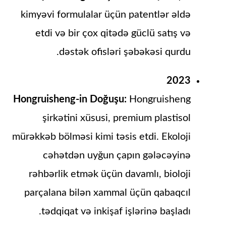
kimyəvi formulalar üçün patentlər əldə
etdi və bir çox qitədə güclü satış və
dəstək ofisləri şəbəkəsi qurdu.
2023
Hongruisheng-in Doğuşu:
Hongruisheng
şirkətini xüsusi, premium plastisol
mürəkkəb bölməsi kimi təsis etdi. Ekoloji
cəhətdən uyğun çapın gələcəyinə
rəhbərlik etmək üçün davamlı, bioloji
parçalana bilən xammal üçün qabaqcıl
tədqiqat və inkişaf işlərinə başladı.