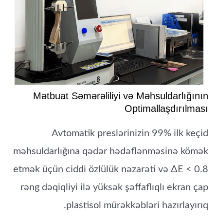
Mətbuat Səmərəliliyi və Məhsuldarlığının
Optimallaşdırılması
Avtomatik preslərinizin 99% ilk keçid
məhsuldarlığına qədər hədəflənməsinə kömək
etmək üçün ciddi özlülük nəzarəti və ΔE < 0.8
rəng dəqiqliyi ilə yüksək şəffaflıqlı ekran çap
plastisol mürəkkəbləri hazırlayırıq.