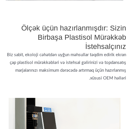
Ölçək üçün hazırlanmışdır: Sizin
Birbaşa Plastisol Mürəkkəb
İstehsalçınız
Biz sabit, ekoloji cəhətdən uyğun məhsullar təqdim edirik
ekran
çap plastisol mürəkkəbləri
və istehsal gəlirinizi və topdansatış
marjalarınızı maksimum dərəcədə artırmaq üçün hazırlanmış
xüsusi OEM həlləri.