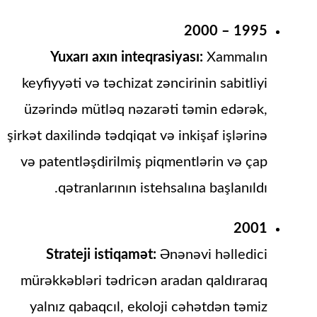
1995 – 2000
Yuxarı axın inteqrasiyası:
Xammalın
keyfiyyəti və təchizat zəncirinin sabitliyi
üzərində mütləq nəzarəti təmin edərək,
şirkət daxilində tədqiqat və inkişaf işlərinə
və patentləşdirilmiş piqmentlərin və çap
qətranlarının istehsalına başlanıldı.
2001
Strateji istiqamət:
Ənənəvi həlledici
mürəkkəbləri tədricən aradan qaldıraraq
yalnız qabaqcıl, ekoloji cəhətdən təmiz