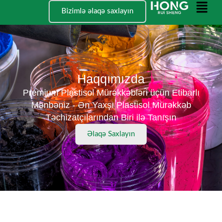
Məzmun
Əsas
Bizimlə əlaqə saxlayın
keçi
Menyu
Haqqımızda
Premium Plastisol Mürəkkəbləri üçün Etibarlı
Mənbəniz - Ən Yaxşı Plastisol Mürəkkəb
Təchizatçılarından Biri ilə Tanışın
Əlaqə Saxlayın