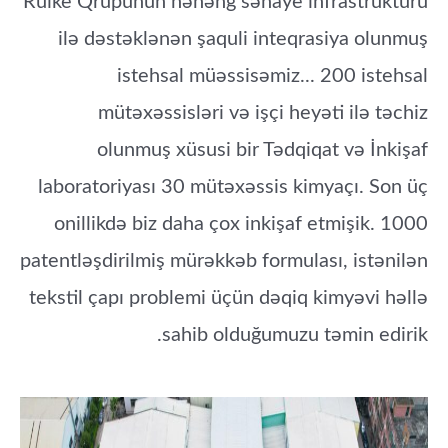
Ruike Qrupunun nəhəng sənaye infrastrukturu
ilə dəstəklənən şaquli inteqrasiya olunmuş
istehsal müəssisəmiz...
2
00
istehsal
mütəxəssisləri
və işçi heyəti ilə təchiz
olunmuş xüsusi bir Tədqiqat və İnkişaf
laboratoriyası
30 mütəxəssis kimyaçı
. Son üç
onillikdə biz daha çox inkişaf etmişik.
1000
patentləşdirilmiş mürəkkəb formulası
, istənilən
tekstil çapı problemi üçün dəqiq kimyəvi həllə
sahib olduğumuzu təmin edirik.