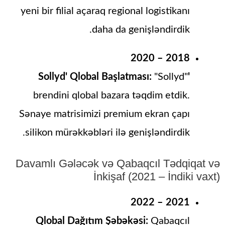
yeni bir filial açaraq regional logistikanı
daha da genişləndirdik.
2018 – 2020
"Sollyd"
'Sollyd' Qlobal Başlatması:
brendini qlobal bazara təqdim etdik.
Sənaye matrisimizi premium ekran çapı
silikon mürəkkəbləri ilə genişləndirdik.
Davamlı Gələcək və Qabaqcıl Tədqiqat və
İnkişaf (2021 – İndiki vaxt)
2021 – 2022
Qlobal Dağıtım Şəbəkəsi:
Qabaqcıl