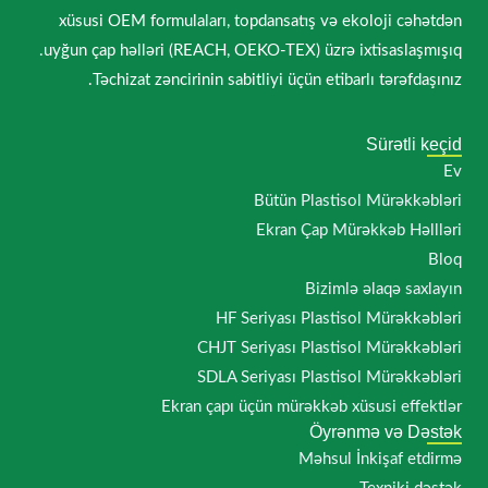
xüsusi OEM formulaları, topdansatış və ekoloji cəhətdən
uyğun çap həlləri (REACH, OEKO-TEX) üzrə ixtisaslaşmışıq.
Təchizat zəncirinin sabitliyi üçün etibarlı tərəfdaşınız.
Sürətli keçid
Ev
Bütün Plastisol Mürəkkəbləri
Ekran Çap Mürəkkəb Həllləri
Bloq
Bizimlə əlaqə saxlayın
HF Seriyası Plastisol Mürəkkəbləri
CHJT Seriyası Plastisol Mürəkkəbləri
SDLA Seriyası Plastisol Mürəkkəbləri
Ekran çapı üçün mürəkkəb xüsusi effektlər
Öyrənmə və Dəstək
Məhsul İnkişaf etdirmə