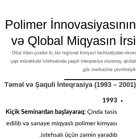
Polimer İnnovasiyasının
və Qlobal Miqyasın İrsi
Otuz ildən çoxdur ki, biz regional kimyəvi təchizatçıdan ekran
çapı mürəkkəbi istehsalında şaquli inteqrasiya olunmuş, qlobal
güc mərkəzinə çevrilmişik.
Təməl və Şaquli İnteqrasiya (1993 – 2001)
1993
Kiçik Seminardan başlayaraq:
Çində təsis
edilib və sənaye miqyaslı polimer kimyası
istehsalı üçün zəmin yaradıb.