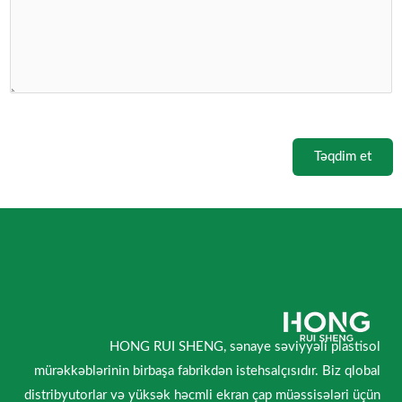
Təqdim et
HONG RUI SHENG, sənaye səviyyəli plastisol
mürəkkəblərinin birbaşa fabrikdən istehsalçısıdır. Biz qlobal
distribyutorlar və yüksək həcmli ekran çap müəssisələri üçün