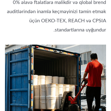
0% əlavə ftalatlara malikdir və qlobal brend
auditlərindən inamla keçməyinizi təmin etmək
üçün OEKO-TEX, REACH və CPSIA
standartlarına uyğundur.