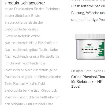
Produkt Schlagwörter
Plastisolfarbe hat e
beste Druckfarben für den Siebdruck
Blutung, Wäsche und
bester Siebdruck
Beste
und nachhaltige Prod
Siebdruckfarbe
Elastische
Siebdruckfarbe Plastisol
Gewebesiebdruckfarbe
Nachleuchtende blaue Plastisolfarbe
Nachleuchtende grüne Plastisolfarbe
Nachleuchtende orange Plastisolfarbe
Im Dunkeln leuchtende rosa
Plastisolfarbe
Nachleuchtende gelbe
Plastisol-Tinte - Serie 
Grüne Plastisol-Tint
goldene Siebdruckfarbe
Plastisolfarbe
für Siebdruck – HF-
Tinte Plastisol
Metallic-Gold-
1502
Plastisol-Siebdruck
Siebdruckfarbe
Plastisol-Siebdruckfarbe
Pufffarbe für
den Siebdruck
Puff Plastisol-Tinte