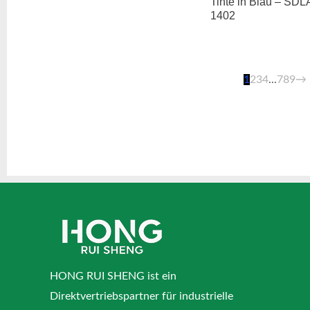
Tinte in Blau – SDL
1402
1
2
3
4
...
7
8
9
→
HONG RUI SHENG ist ein
Direktvertriebspartner für industrielle