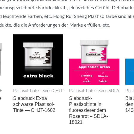
ine ausgezeichnete Farbdeckkraft, ein weiches Gefühl, Dehnbarkei
 leuchtende Farben, etc. Hong Rui Sheng Plastisolfarbe sind al
ukte, die die Anforderungen der Marke erfüllen, etc.
HF
Plastisol-Tinte - Serie CHJT
Plastisol-Tinte - Serie SDLA
Plas
e
Siebdruck Extra
Siebdruck-
Blau
schwarze Plastisol-
Plastisoltinte in
den
Tinte — CHJT-1602
fluoreszierendem
140
Rosenrot – SDLA-
18021