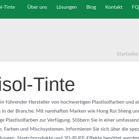
ol-Tinte
Über uns
Lösungen
Blog
Kontakt
FQ
Startseite
isol-Tinte
in führender Hersteller von hochwertigen Plastisolfarben und ei
 in der Branche. Mit namhaften Marken wie Hong Rui Sheng un
e Plastisolfarben zur Verfügung. Stöbern Sie in einer umfasse
n, Farben und Mischsystemen. Informieren Sie sich über die spez
dungen, Stretchprodukte und 3D-PUFF-Effekte benötigt werden