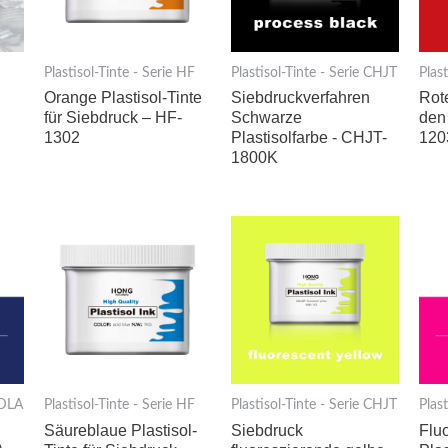
Plastisol-Tinte - Serie HF
Plastisol-Tinte - Serie CHJT
Plas
Orange Plastisol-Tinte
Siebdruckverfahren
Rote
für Siebdruck – HF-
Schwarze
den
1302
Plastisolfarbe - CHJT-
120
1800K
SDLA
Plastisol-Tinte - Serie HF
Plastisol-Tinte - Serie CHJT
Plas
Säureblaue Plastisol-
Siebdruck
Flu