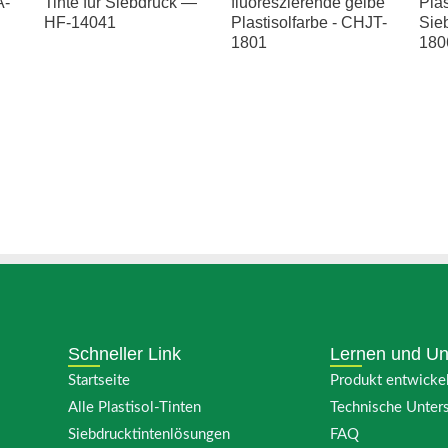
A-
Tinte für Siebdruck —
fluoreszierende gelbe
Plas
HF-14041
Plastisolfarbe - CHJT-
Sie
1801
180
Schneller Link
Lernen und Un
Startseite
Produkt entwicke
Alle Plastisol-Tinten
Technische Unter
Siebdrucktintenlösungen
FAQ