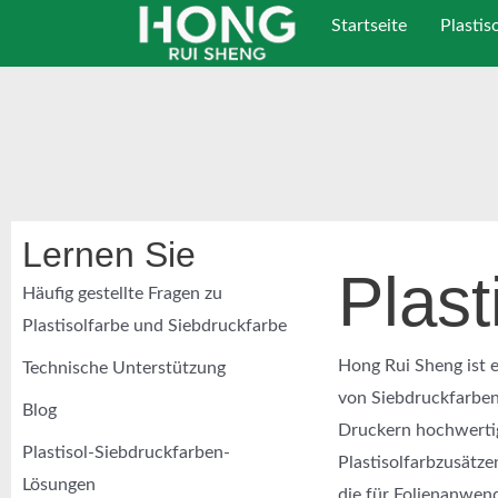
Zum
Startseite
Plastis
Inhalt
springen
Lernen Sie
Plast
Häufig gestellte Fragen zu
Plastisolfarbe und Siebdruckfarbe
Hong Rui Sheng ist e
Technische Unterstützung
von Siebdruckfarben
Blog
Druckern hochwertig
Plastisol-Siebdruckfarben-
Plastisolfarbzusätze
Lösungen
die für Folienanwen