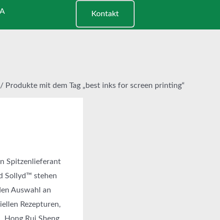
A
Kontakt
/ Produkte mit dem Tag „best inks for screen printing“
n Spitzenlieferant
d Sollyd™ stehen
nden Auswahl an
iellen Rezepturen,
. Hong Rui Sheng