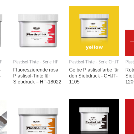
HF
Plastisol-Tinte - Serie HF
Plastisol-Tinte - Serie CHJT
Plas
-
Fluoreszierende rosa
Gelbe Plastisolfarbe für
Rote
-
Plastisol-Tinte für
den Siebdruck - CHJT-
Sie
Siebdruck – HF-18022
1105
120