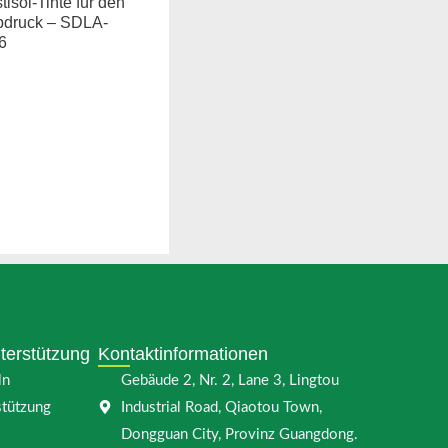
tisol-Tinte für den
bdruck – SDLA-
6
terstützung
Kontaktinformationen
ln
Gebäude 2, Nr. 2, Lane 3, Lingtou
stützung
Industrial Road, Qiaotou Town,
Dongguan City, Provinz Guangdong.