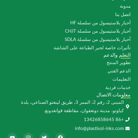
استيسول من سلسلة HF
استيسول من سلسلة CHJT
استيسول من سلسلة SDLA
 خاصة لحبر الطباعة على الشاشة
والدعم
منتج
لفني
ت
ردية
 الاتصال
المبنى 2، رقم 2، الممر 3، طريق لينغتو الصناعي، بلدة
تو، مدينة دونغقوان، مقاطعة قوانغدونغ.
info@plastisol-inks
ف
ت
إ
ي