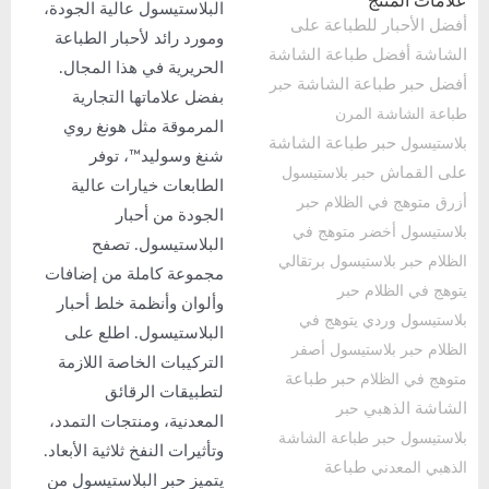
لمنتج
البلاستيسول عالية الجودة،
حبار للطباعة على
ومورد رائد لأحبار الطباعة
أفضل طباعة الشاشة
الحريرية في هذا المجال.
ر طباعة الشاشة
حبر
بفضل علاماتها التجارية
شاشة المرن
المرموقة مثل هونغ روي
حبر طباعة الشاشة
ل
شنغ وسوليد™، توفر
ماش
حبر بلاستيسول
الطابعات خيارات عالية
هج في الظلام
حبر
الجودة من أحبار
ل أخضر متوهج في
البلاستيسول. تصفح
ر بلاستيسول برتقالي
مجموعة كاملة من إضافات
 الظلام
حبر
وألوان وأنظمة خلط أحبار
ل وردي يتوهج في
البلاستيسول. اطلع على
ر بلاستيسول أصفر
التركيبات الخاصة اللازمة
حبر طباعة
 الظلام
لتطبيقات الرقائق
الذهبي
حبر
المعدنية، ومنتجات التمدد،
ل
حبر طباعة الشاشة
وتأثيرات النفخ ثلاثية الأبعاد.
طباعة
لمعدني
يتميز حبر البلاستيسول من