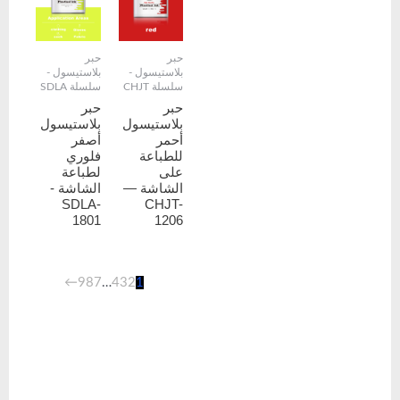
حبر
حبر
بلاستيسول -
بلاستيسول -
سلسلة CHJT
سلسلة SDLA
حبر
حبر
بلاستيسول
بلاستيسول
أحمر
أصفر
للطباعة
فلوري
على
لطباعة
الشاشة —
الشاشة -
SDLA-
CHJT-
1801
1206
←
9
8
7
…
4
3
2
1