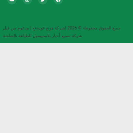
ي
غ
ن
و
س
ر
س
ت
ب
ي
ت
ي
و
د
غ
و
ك
ر
ب
ا
جميع الحقوق محفوظة © 2026 لشركة هونغ غويشنغ | مدعوم من قبل
م
شركة تصنيع أحبار بلاستيسول للطباعة بالشاشة