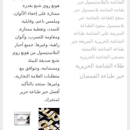
البلاستيسول
حبر
هونغ روي شنغ بقدرة
شاشة بلاستيسول
حبر
ممتازة على إخفاء الألوان،
طباعة بالشاشة
حبر
وملمس ناعم، وقابلية
الطباعة
ل منفوخ
للتمدد، وتغطية ممتازة،
 على الشاشة
طباعة
ومقاومة للتسرب، وألوان
لحريرية السريعة
حبر
زاهية، وغيرها. جميع أحبار
لشاشة للأقمشة
البلاستيسول من هونغ روي
لشاشة الحريرية
شنغ صديقة للبيئة
لشاشة الحريرية
ومستدامة، وتتوافق مع
اعة القمصان
متطلبات العلامة التجارية،
وغيرها. ستجد بالتأكيد
أفضل حبر طباعة حرير
لمتجرك.