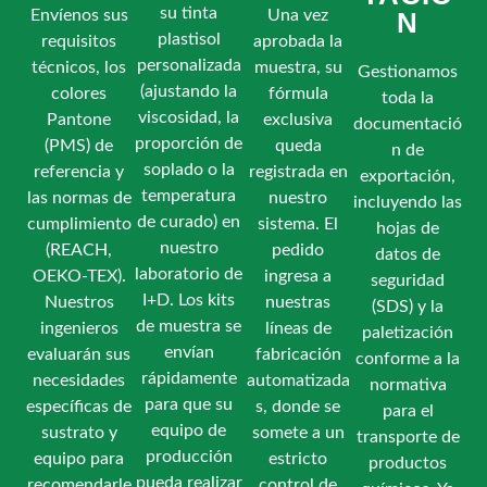
su tinta
Envíenos sus
Una vez
N
plastisol
requisitos
aprobada la
personalizada
técnicos, los
muestra, su
Gestionamos
(ajustando la
colores
fórmula
toda la
viscosidad, la
Pantone
exclusiva
documentació
proporción de
(PMS) de
queda
n de
soplado o la
referencia y
registrada en
exportación,
temperatura
las normas de
nuestro
incluyendo las
de curado) en
cumplimiento
sistema. El
hojas de
nuestro
(REACH,
pedido
datos de
laboratorio de
OEKO-TEX).
ingresa a
seguridad
I+D. Los kits
Nuestros
nuestras
(SDS) y la
de muestra se
ingenieros
líneas de
paletización
envían
evaluarán sus
fabricación
conforme a la
rápidamente
necesidades
automatizada
normativa
para que su
específicas de
s, donde se
para el
equipo de
sustrato y
somete a un
transporte de
producción
equipo para
estricto
productos
pueda realizar
recomendarle
control de