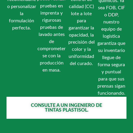
químicos. Ya
pruebas en
o personalizar
calidad (CC)
sea FOB, CIF
imprenta y
la
lote a lote
o DDP,
rigurosas
formulación
para
nuestro
pruebas de
perfecta.
garantizar la
equipo de
lavado antes
opacidad, la
logística
de
precisión del
garantiza que
comprometer
color y la
su inventario
se con la
uniformidad
llegue de
producción
del curado.
forma segura
en masa.
y puntual
para que sus
prensas sigan
funcionando.
CONSULTE A UN INGENIERO DE
TINTAS PLASTISOL.