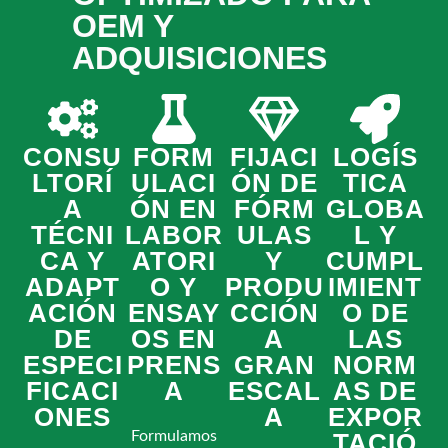
OEM Y
ADQUISICIONES
CONSU
FORM
FIJACI
LOGÍS
LTORÍ
ULACI
ÓN DE
TICA
A
ÓN EN
FÓRM
GLOBA
TÉCNI
LABOR
ULAS
L Y
CA Y
ATORI
Y
CUMPL
ADAPT
O Y
PRODU
IMIENT
ACIÓN
ENSAY
CCIÓN
O DE
DE
OS EN
A
LAS
ESPECI
PRENS
GRAN
NORM
FICACI
A
ESCAL
AS DE
ONES
A
EXPOR
Formulamos
TACIÓ