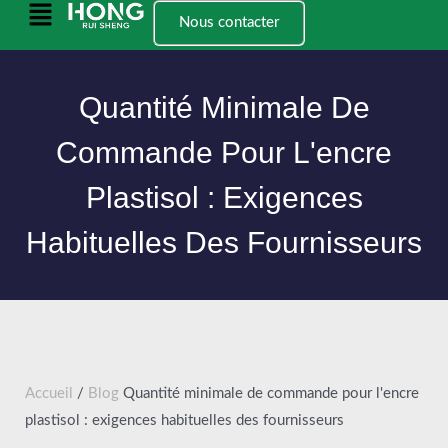
Skip
Menu
Nous contacter
to
principal
content
Quantité Minimale De
Commande Pour L'encre
Plastisol : Exigences
Habituelles Des Fournisseurs
Accueil
/
Blog
Quantité minimale de commande pour l'encre
plastisol : exigences habituelles des fournisseurs