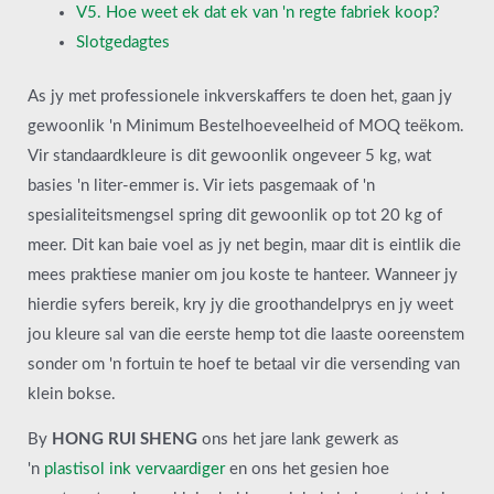
V5. Hoe weet ek dat ek van 'n regte fabriek koop?
Slotgedagtes
As jy met professionele inkverskaffers te doen het, gaan jy
gewoonlik 'n Minimum Bestelhoeveelheid of MOQ teëkom.
Vir standaardkleure is dit gewoonlik ongeveer 5 kg, wat
basies 'n liter-emmer is. Vir iets pasgemaak of 'n
spesialiteitsmengsel spring dit gewoonlik op tot 20 kg of
meer. Dit kan baie voel as jy net begin, maar dit is eintlik die
mees praktiese manier om jou koste te hanteer. Wanneer jy
hierdie syfers bereik, kry jy die groothandelprys en jy weet
jou kleure sal van die eerste hemp tot die laaste ooreenstem
sonder om 'n fortuin te hoef te betaal vir die versending van
klein bokse.
By
HONG RUI SHENG
ons het jare lank gewerk as
'n
plastisol ink vervaardiger
en ons het gesien hoe