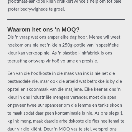
grootmaat-aankope klein drukkerswinkels help om tot baie
groter bedrywighede te groei.
Waarom het ons 'n MOQ?
Dis 'n vraag wat ons amper elke dag hoor. Mense wil weet
hoekom ons nie net 'n klein 250g-potjie van 'n spesifieke
kleur kan verkoop nie. As 'n plastisol-inkfabriek is ons
toerusting ontwerp vir hoë volume en presisie.
Een van die hoofkoste in die maak van ink is nie net die
bestanddele nie, maar ook die arbeid wat betrokke is by die
opstel en skoonmaak van die masjiene. Elke keer as ons 'n
kleur in ons industriële mengers verander, moet die span
ongeveer twee uur spandeer om die lemme en tenks skoon
te maak sodat daar geen kontaminasie is nie. As ons slegs 1
kg ink meng, maak daardie arbeidskoste die fles heeltemal te
duur vir die kliënt. Deur 'n MOQ vas te stel, versprei ons