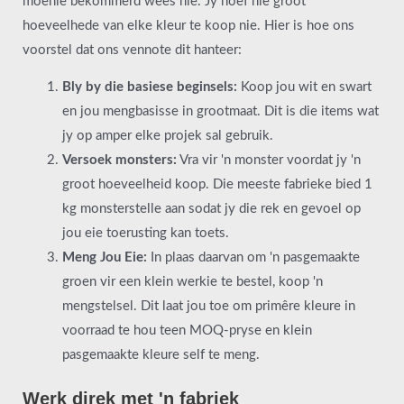
moenie bekommerd wees nie. Jy hoef nie groot
hoeveelhede van elke kleur te koop nie. Hier is hoe ons
voorstel dat ons vennote dit hanteer:
Bly by die basiese beginsels:
Koop jou wit en swart
en jou mengbasisse in grootmaat. Dit is die items wat
jy op amper elke projek sal gebruik.
Versoek monsters:
Vra vir 'n monster voordat jy 'n
groot hoeveelheid koop. Die meeste fabrieke bied 1
kg monsterstelle aan sodat jy die rek en gevoel op
jou eie toerusting kan toets.
Meng Jou Eie:
In plaas daarvan om 'n pasgemaakte
groen vir een klein werkie te bestel, koop 'n
mengstelsel. Dit laat jou toe om primêre kleure in
voorraad te hou teen MOQ-pryse en klein
pasgemaakte kleure self te meng.
Werk direk met 'n fabriek