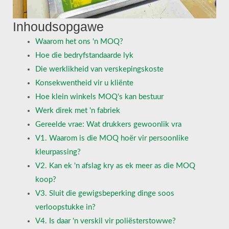
Inhoudsopgawe
Waarom het ons 'n MOQ?
Hoe die bedryfstandaarde lyk
Die werklikheid van verskepingskoste
Konsekwentheid vir u kliënte
Hoe klein winkels MOQ's kan bestuur
Werk direk met 'n fabriek
Gereelde vrae: Wat drukkers gewoonlik vra
V1. Waarom is die MOQ hoër vir persoonlike
kleurpassing?
V2. Kan ek 'n afslag kry as ek meer as die MOQ
koop?
V3. Sluit die gewigsbeperking dinge soos
verloopstukke in?
V4. Is daar 'n verskil vir poliësterstowwe?