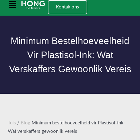
Slaan
Hoofkieslys
Kontak ons
oor
na
inhoud
Minimum Bestelhoeveelheid
Vir Plastisol-Ink: Wat
Verskaffers Gewoonlik Vereis
Tuis
/
Blog
Minimum bestelhoeveelheid vir Plastisol-ink:
Wat verskaffers gewoonlik vereis