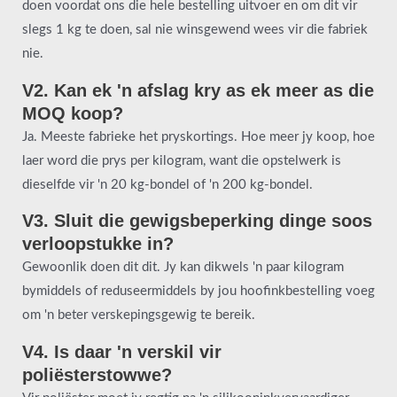
doen voordat ons die hele bestelling uitvoer en om dit vir
slegs 1 kg te doen, sal nie winsgewend wees vir die fabriek
nie.
V2. Kan ek 'n afslag kry as ek meer as die
MOQ koop?
Ja. Meeste fabrieke het pryskortings. Hoe meer jy koop, hoe
laer word die prys per kilogram, want die opstelwerk is
dieselfde vir 'n 20 kg-bondel of 'n 200 kg-bondel.
V3. Sluit die gewigsbeperking dinge soos
verloopstukke in?
Gewoonlik doen dit dit. Jy kan dikwels 'n paar kilogram
bymiddels of reduseermiddels by jou hoofinkbestelling voeg
om 'n beter verskepingsgewig te bereik.
V4. Is daar 'n verskil vir
poliësterstowwe?