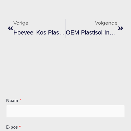
Vorige
Volg
Vorige
Volgende
Hoeveel Kos Plastisol-Ink In Grootmaat? Werklike Prysverdeling Vir Invoerders
OEM Plastisol-Ink Teenoor Handelsmerk-Ink: Wat Meer Bespaar Vir B2B-Kopers
Naam
*
E-pos
*