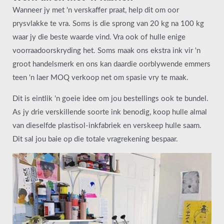
Wanneer jy met 'n verskaffer praat, help dit om oor
prysvlakke te vra. Soms is die sprong van 20 kg na 100 kg
waar jy die beste waarde vind. Vra ook of hulle enige
voorraadoorskryding het. Soms maak ons ekstra ink vir 'n
groot handelsmerk en ons kan daardie oorblywende emmers
teen 'n laer MOQ verkoop net om spasie vry te maak.
Dit is eintlik 'n goeie idee om jou bestellings ook te bundel.
As jy drie verskillende soorte ink benodig, koop hulle almal
van dieselfde plastisol-inkfabriek en verskeep hulle saam.
Dit sal jou baie op die totale vragrekening bespaar.