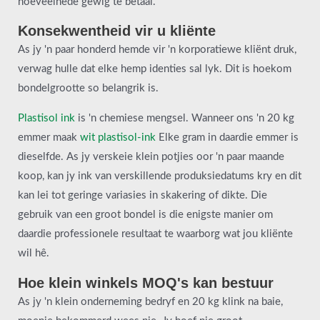
hoeveelhede gewig te betaal.
Konsekwentheid vir u kliënte
As jy 'n paar honderd hemde vir 'n korporatiewe kliënt druk,
verwag hulle dat elke hemp identies sal lyk. Dit is hoekom
bondelgrootte so belangrik is.
Plastisol ink
is 'n chemiese mengsel. Wanneer ons 'n 20 kg
emmer maak
wit plastisol-ink
Elke gram in daardie emmer is
dieselfde. As jy verskeie klein potjies oor 'n paar maande
koop, kan jy ink van verskillende produksiedatums kry en dit
kan lei tot geringe variasies in skakering of dikte. Die
gebruik van een groot bondel is die enigste manier om
daardie professionele resultaat te waarborg wat jou kliënte
wil hê.
Hoe klein winkels MOQ's kan bestuur
As jy 'n klein onderneming bedryf en 20 kg klink na baie,