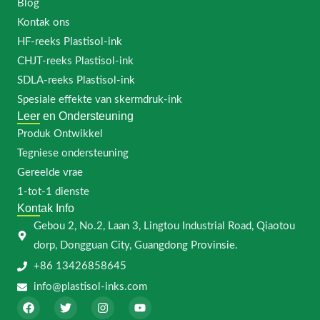
Blog
Kontak ons
HF-reeks Plastisol-ink
CHJT-reeks Plastisol-ink
SDLA-reeks Plastisol-ink
Spesiale effekte van skermdruk-ink
Leer en Ondersteuning
Produk Ontwikkel
Tegniese ondersteuning
Gereelde vrae
1-tot-1 dienste
Kontak Info
Gebou 2, No.2, Laan 3, Lingtou Industrial Road, Qiaotou
dorp, Dongguan City, Guangdong Provinsie.
+86 13426858645
info@plastisol-inks.com
F
T
I
Y
a
w
n
o