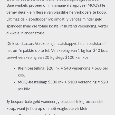
Baie winkels probeer om minimum-afslagpryse (MOQ's) te
vermy deur klein flesse van plaaslike herverkopers te koop.
Dit mag dalk goedkoper lyk omdat jy vandag minder geld
spandeer, maar die totale koste, insluitend versending, vertel
dikwels 'n ander storie.
Dink so daaraan. Verskepingsmaatskappye het 'n basistarief
net om 'n pakkie op te tel. Verskeping van 1 kg kan $40 kos,
terwyl verskeping van 20 kg slegs $100 kan kos.
Klein bestelling:
$20 ink + $40 versending = $60 per
kilo.
MOQ-bestelling:
$300 ink + $100 versending = $20
per kilo.
Jy bespaar baie geld wanneer jy plastisol-ink groothandel
koop, want jy hou op om hoë vragkoste vir klein