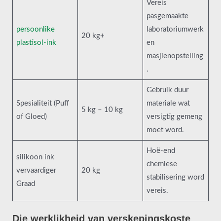
Vereis
pasgemaakte
persoonlike
laboratoriumwerk
20 kg+
plastisol-ink
en
masjienopstelling
.
Gebruik duur
Spesialiteit (Puff
materiale wat
5 kg – 10 kg
of Gloed)
versigtig gemeng
moet word.
Hoë-end
silikoon ink
chemiese
vervaardiger
20 kg
stabilisering word
Graad
vereis.
Die werklikheid van verskepingskoste