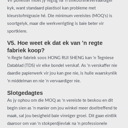
Vir poliëster moet jy regtig na 'n silikooninkvervaardiger
kyk, want standaard plastisol kan probleme met
kleurstofmigrasie hê. Die minimum vereistes (MOQ's) is
soortgelyk, maar die werkverrigting is baie beter vir
sportklere.
V5. Hoe weet ek dat ek van 'n regte
fabriek koop?
'n Regte fabriek soos HONG RUI SHENG kan 'n Tegniese
Datablad (TDS) vir elke bondel verskaf. As 'n verskaffer nie
daardie papierwerk vir jou kan gee nie, is hulle waarskynlik
'n middelman en nie 'n vervaardiger nie.
Slotgedagtes
As jy ophou om die MOQ as 'n vereiste te beskou en dit
begin sien as 'n manier om jou winkel meer doeltreffend te
maak, sal jou besigheid baie vinniger groei. Dit gaan eintlik
daaroor om van 'n stokperdjievlak na 'n professionele