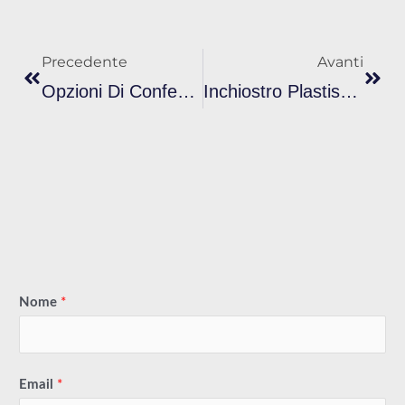
Prev
Avan
Precedente
Avanti
Opzioni Di Confezionamento Per Inchiostro Plastisol Sfuso: 1 Kg, 5 Kg, 20 Kg – Qual È La Soluzione Migliore?
Inchiostro Plastisol A Marchio Privato: Una Mossa Intelligente Per I Marchi Di Stampa In Crescita
Nome
*
Email
*