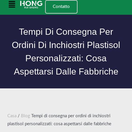
Vai
Menu
Contatto
al
principale
contenuto
Tempi Di Consegna Per
Ordini Di Inchiostri Plastisol
Personalizzati: Cosa
Aspettarsi Dalle Fabbriche
Casa
/
Blog
Tempi di consegna per ordini di inchiostri
plastisol personalizzati: cosa aspettarsi dalle fabbriche