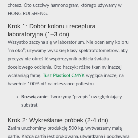
chcesz. Oto uczciwy harmonogram, którego używamy w
HONG RUI SHENG.
Krok 1: Dobór koloru i receptura
laboratoryjna (1–3 dni)
Wszystko zaczyna się w laboratorium. Nie oceniamy koloru
“na oko”; używamy wysokiej klasy spektrofotometrów, aby
precyzyjnie określić współczynnik odbicia światła
docelowego odcienia. Oto haczyk: różne tkaniny inaczej
wchłaniają farbę.
Tusz Plastisol CMYK
wygląda inaczej na
bawełnie 100% niż na mieszance poliestru.
Rozwiązanie:
Tworzymy “przepis” uwzględniający
substrat.
Krok 2: Wykreślanie próbek (2-4 dni)
Zanim uruchomimy produkcję 500 kg, wytwarzamy małą
partię. Każda partia jest drukowana, utwardzana i poddawana