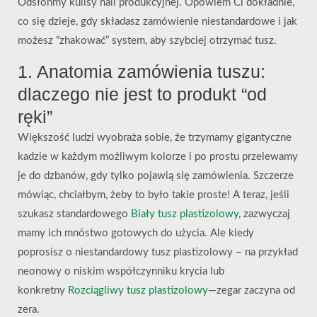
Odsłońmy kulisy hali produkcyjnej. Opowiem Ci dokładnie,
co się dzieje, gdy składasz zamówienie niestandardowe i jak
możesz “zhakować” system, aby szybciej otrzymać tusz.
1. Anatomia zamówienia tuszu:
dlaczego nie jest to produkt “od
ręki”
Większość ludzi wyobraża sobie, że trzymamy gigantyczne
kadzie w każdym możliwym kolorze i po prostu przelewamy
je do dzbanów, gdy tylko pojawią się zamówienia. Szczerze
mówiąc, chciałbym, żeby to było takie proste! A teraz, jeśli
szukasz standardowego
Biały tusz plastizolowy
, zazwyczaj
mamy ich mnóstwo gotowych do użycia. Ale kiedy
poprosisz o niestandardowy tusz plastizolowy – na przykład
neonowy o niskim współczynniku krycia lub
konkretny
Rozciągliwy tusz plastizolowy
—zegar zaczyna od
zera.