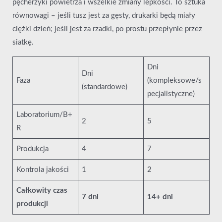
pęcherzyki powietrza i wszelkie zmiany lepkości. To sztuka
równowagi – jeśli tusz jest za gęsty, drukarki będą miały
ciężki dzień; jeśli jest za rzadki, po prostu przepłynie przez
siatkę.
Dni
Dni
Faza
(kompleksowe/s
(standardowe)
pecjalistyczne)
Laboratorium/B+
2
5
R
Produkcja
4
7
Kontrola jakości
1
2
Całkowity czas
7 dni
14+ dni
produkcji