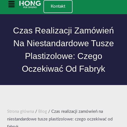
Przejdź
Menu
Kontakt
do
główne
treści
Czas Realizacji Zamówień
Na Niestandardowe Tusze
Plastizolowe: Czego
Oczekiwać Od Fabryk
Strona główna
/
Blog
/ Czas realizacji zamówień na
niestandardowe tusze plastizolowe: czego oczekiwać od
fabryk