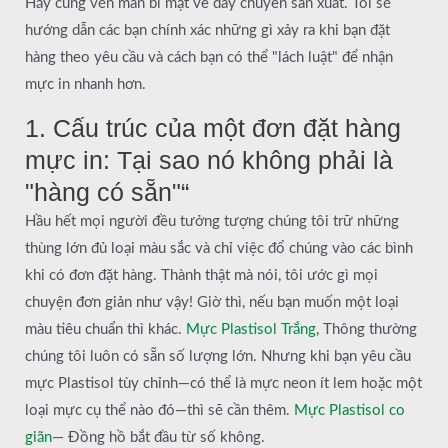
Hãy cùng vén màn bí mật về dây chuyền sản xuất. Tôi sẽ
hướng dẫn các bạn chính xác những gì xảy ra khi bạn đặt
hàng theo yêu cầu và cách bạn có thể "lách luật" để nhận
mực in nhanh hơn.
1. Cấu trúc của một đơn đặt hàng
mực in: Tại sao nó không phải là
"hàng có sẵn"“
Hầu hết mọi người đều tưởng tượng chúng tôi trữ những
thùng lớn đủ loại màu sắc và chỉ việc đổ chúng vào các bình
khi có đơn đặt hàng. Thành thật mà nói, tôi ước gì mọi
chuyện đơn giản như vậy! Giờ thì, nếu bạn muốn một loại
màu tiêu chuẩn thì khác.
Mực Plastisol Trắng
, Thông thường
chúng tôi luôn có sẵn số lượng lớn. Nhưng khi bạn yêu cầu
mực Plastisol tùy chỉnh—có thể là mực neon ít lem hoặc một
loại mực cụ thể nào đó—thì sẽ cần thêm.
Mực Plastisol co
giãn
— Đồng hồ bắt đầu từ số không.