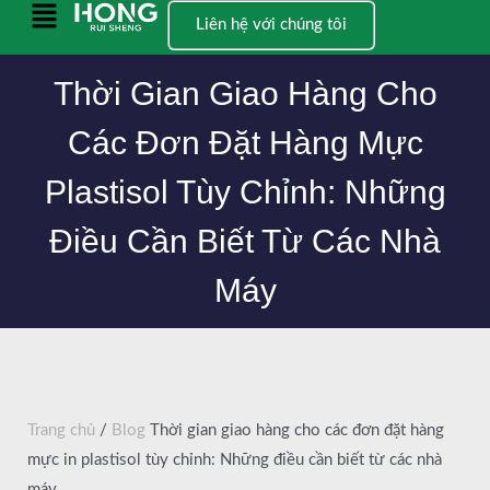
Bỏ
Menu
Liên hệ với chúng tôi
qua
chính
nội
Thời Gian Giao Hàng Cho
dung
Các Đơn Đặt Hàng Mực
Plastisol Tùy Chỉnh: Những
Điều Cần Biết Từ Các Nhà
Máy
Trang chủ
/
Blog
Thời gian giao hàng cho các đơn đặt hàng
mực in plastisol tùy chỉnh: Những điều cần biết từ các nhà
máy