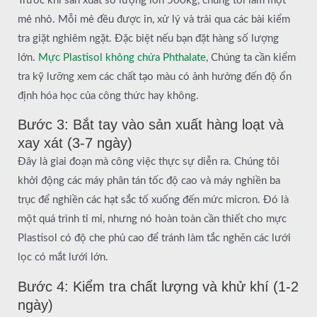
Trước khi sản xuất số lượng lớn 500kg, chúng tôi làm một
mẻ nhỏ. Mỗi mẻ đều được in, xử lý và trải qua các bài kiểm
tra giặt nghiêm ngặt. Đặc biệt nếu bạn đặt hàng số lượng
lớn.
Mực Plastisol không chứa Phthalate
, Chúng ta cần kiểm
tra kỹ lưỡng xem các chất tạo màu có ảnh hưởng đến độ ổn
định hóa học của công thức hay không.
Bước 3: Bắt tay vào sản xuất hàng loạt và
xay xát (3-7 ngày)
Đây là giai đoạn mà công việc thực sự diễn ra. Chúng tôi
khởi động các máy phân tán tốc độ cao và máy nghiền ba
trục để nghiền các hạt sắc tố xuống đến mức micron. Đó là
một quá trình tỉ mỉ, nhưng nó hoàn toàn cần thiết cho mực
Plastisol có độ che phủ cao để tránh làm tắc nghẽn các lưới
lọc có mắt lưới lớn.
Bước 4: Kiểm tra chất lượng và khử khí (1-2
ngày)