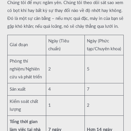
Chúng tôi để mực ngâm yên. Chúng tôi theo dõi sát sao xem
có bọt khí hay bất kỳ sự thay đổi nào về độ nhớt hay không.
Đó là một sự cân bằng – nếu mực quá đặc, máy in của bạn sẽ
gặp khó khăn; nếu quá loãng, nó sẽ chảy thẳng qua lưới in.
Ngày (Tiêu
Ngày (Phức
Giai đoạn
chuẩn)
tạp/Chuyên khoa)
Phòng thí
nghiệm/Nghiên
2
5
cứu và phát triển
Sản xuất
4
7
Kiểm soát chất
1
2
lượng
Tổng thời gian
làm việc tại nhà
7 ngày
Hơn 14 ngày