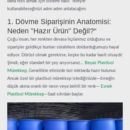
daha hızlı almak için sistemi nasıl "hileyle"
kullanabileceğinizi adım adım anlatacağım.
1. Dövme Siparişinin Anatomisi:
Neden "Hazır Ürün" Değil?“
Çoğu insan, her renkten devasa fıçılarımız olduğunu ve
siparişler geldikçe bunları sürahilere doldurduğumuzu hayal
ediyor. Dürüst olmak gerekirse, keşke bu kadar basit olsaydı!
Şimdi, eğer standart bir şey arıyorsanız...
Beyaz Plastisol
Mürekkep
, Genellikle elimizde bol miktarda hazır bulunur.
Ancak özel bir plastisol mürekkep istediğinizde—örneğin
düşük akma oranlı bir neon veya belirli bir renk—
Esnek
Plastisol Mürekkep
—Saat sıfırdan başlar.