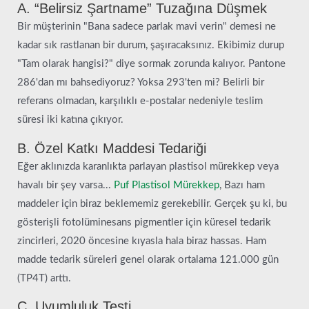
A. “Belirsiz Şartname” Tuzağına Düşmek
Bir müşterinin "Bana sadece parlak mavi verin" demesi ne
kadar sık rastlanan bir durum, şaşıracaksınız. Ekibimiz durup
"Tam olarak hangisi?" diye sormak zorunda kalıyor. Pantone
286'dan mı bahsediyoruz? Yoksa 293'ten mi? Belirli bir
referans olmadan, karşılıklı e-postalar nedeniyle teslim
süresi iki katına çıkıyor.
B. Özel Katkı Maddesi Tedariği
Eğer aklınızda karanlıkta parlayan plastisol mürekkep veya
havalı bir şey varsa...
Puf Plastisol Mürekkep
, Bazı ham
maddeler için biraz beklememiz gerekebilir. Gerçek şu ki, bu
gösterişli fotolüminesans pigmentler için küresel tedarik
zincirleri, 2020 öncesine kıyasla hala biraz hassas. Ham
madde tedarik süreleri genel olarak ortalama 121.000 gün
(TP4T) arttı.
C. Uyumluluk Testi