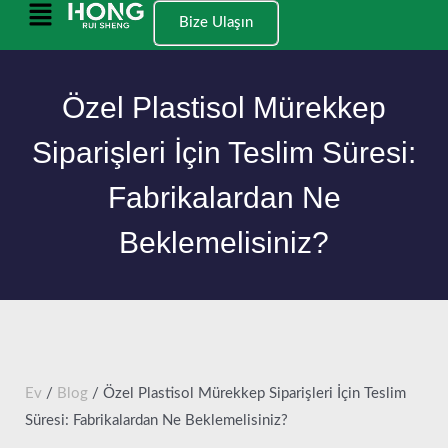
İçeriğe
Ana
Bize Ulaşın
geç
Menü
Özel Plastisol Mürekkep
Siparişleri İçin Teslim Süresi:
Fabrikalardan Ne
Beklemelisiniz?
Ev
/
Blog
/ Özel Plastisol Mürekkep Siparişleri İçin Teslim
Süresi: Fabrikalardan Ne Beklemelisiniz?