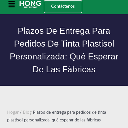
Saltar
Menú
Contáctenos
al
principal
contenido
Plazos De Entrega Para
Pedidos De Tinta Plastisol
Personalizada: Qué Esperar
De Las Fábricas
Hogar
/
Blog
Plazos de entrega para pedidos de tinta
plastisol personalizada: qué esperar de las fábricas